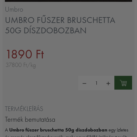
Umbro
UMBRO FŰSZER BRUSCHETTA
50G DÍSZDOBOZBAN
1890 Ft
37800 Ft/kg
Mennyiség:
TERMÉKLEÍRÁS
Termék bemutatása
A
Umbro fűszer bruschetta 50g díszdobozban
egy ízletes