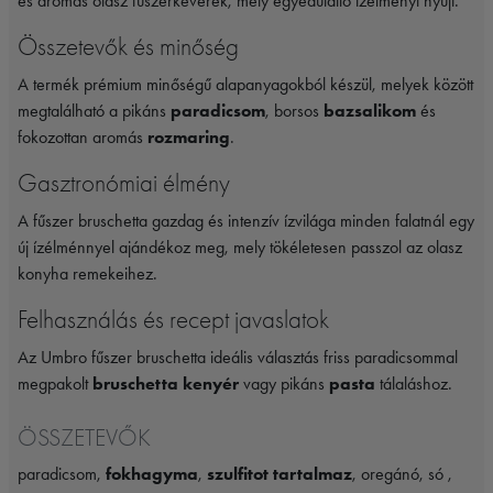
és aromás olasz fűszerkeverék, mely egyedülálló ízélményt nyújt.
Összetevők és minőség
A termék prémium minőségű alapanyagokból készül, melyek között
megtalálható a pikáns
paradicsom
, borsos
bazsalikom
és
fokozottan aromás
rozmaring
.
Gasztronómiai élmény
A fűszer bruschetta gazdag és intenzív ízvilága minden falatnál egy
új ízélménnyel ajándékoz meg, mely tökéletesen passzol az olasz
konyha remekeihez.
Felhasználás és recept javaslatok
Az Umbro fűszer bruschetta ideális választás friss paradicsommal
megpakolt
bruschetta kenyér
vagy pikáns
pasta
tálaláshoz.
ÖSSZETEVŐK
paradicsom,
fokhagyma
,
szulfitot tartalmaz
, oregánó, só ,