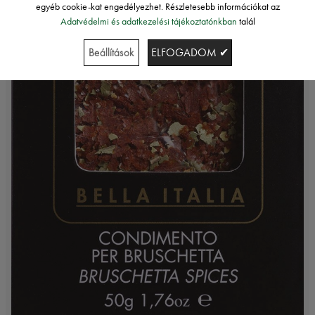
egyéb cookie-kat engedélyezhet. Részletesebb információkat az
Adatvédelmi és adatkezelési tájékoztatónkban
talál
Beállítások
ELFOGADOM ✔