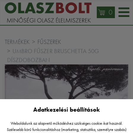
0
TERMÉKEK
FŰSZEREK
UMBRO FŰSZER BRUSCHETTA 50G
DÍSZDOBOZBAN
Adatkezelési beállítások
Weboldalunk az alapvető működéshez szükséges cookie-kat használ.
Szélesebb körű funkcionalitáshoz (marketing, statisztika, személyre szabás)