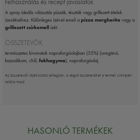
Felhasználás és recept javaslatok
A spray ideális választás pizzák, tészták vagy grillezett ételek
ízesítéséhez. Különleges ízével emeli a
pizza margherita
vagy a
grillezett csirkemell
ízét.
ÖSSZETEVŐK
természetes kivonatok napraforgóolajban (55%) (oregánó,
bazsalikom, chili,
fokhagyma
), napraforgóolaj
Az összetevők tájékoztató jellegűek, a végső összetevőket a termék cimkéjén
találja majd
HASONLÓ TERMÉKEK