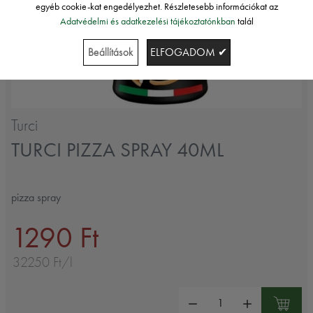
egyéb cookie-kat engedélyezhet. Részletesebb információkat az
Adatvédelmi és adatkezelési tájékoztatónkban
talál
Beállítások
ELFOGADOM ✔
Turci
TURCI PIZZA SPRAY 40ML
pizza spray
1290 Ft
32250 Ft/l
Mennyiség: