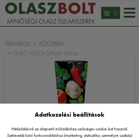
0
TERMÉKEK
FŰSZEREK
TURCI PIZZA SPRAY 40ML
Adatkezelési beállítások
Weboldalunk az alapvető működéshez szükséges cookie-kat használ.
Szélesebb körű funkcionalitáshoz (marketing, statisztika, személyre szabás)