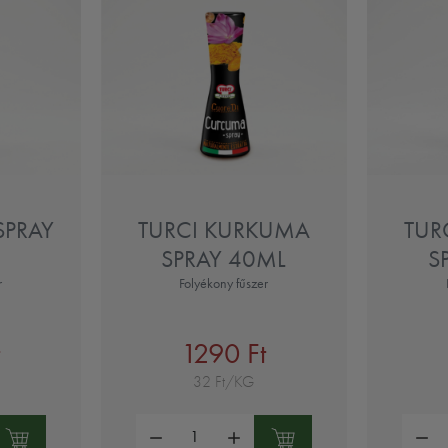
SPRAY
TURCI KURKUMA
TUR
SPRAY 40ML
S
r
Folyékony fűszer
t
1290 Ft
32 Ft/KG
Mennyiség:
Mennyi