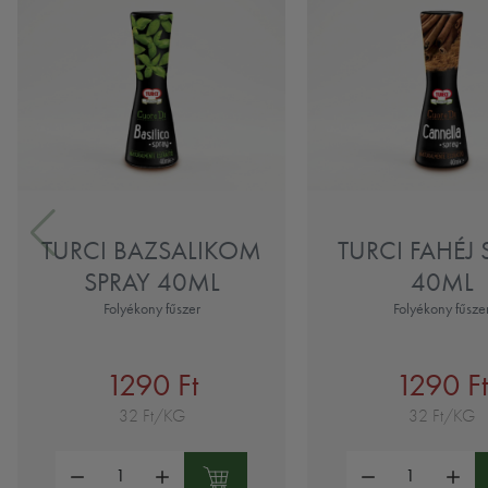
TURCI BAZSALIKOM
TURCI FAHÉJ 
SPRAY 40ML
40ML
Folyékony fűszer
Folyékony fűsze
1290 Ft
1290 F
32 Ft/KG
32 Ft/KG
Mennyiség:
Mennyiség: