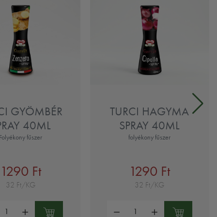
CI GYÖMBÉR
TURCI HAGYMA
PRAY 40ML
SPRAY 40ML
Folyékony fűszer
folyékony fűszer
1290 Ft
1290 Ft
32 Ft/KG
32 Ft/KG
ség:
Mennyiség: