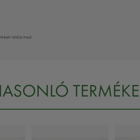
mkéjén találja majd
HASONLÓ TERMÉKE