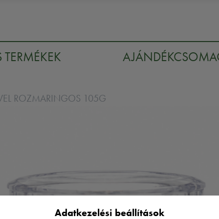
S TERMÉKEK
AJÁNDÉKCSOM
VEL ROZMARINGOS 105G
Adatkezelési beállítások