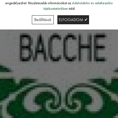
engedélyezhet. Részletesebb információkat az
Adatvédelmi és adatkezelési
tájékoztatónkban
talál
Beállítások
ELFOGADOM ✔