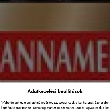
Adatkezelési beállítások
Weboldalunk az alapvető működéshez szükséges cookie-kat használ. Szélesebb
körű funkcionalitáshoz (marketing, statisztika, személyre szabás) egyéb cookie-kat