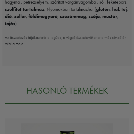
hagyma , petrezselyem, szárított vargányagomba , só , feketebors,
szulfitot tartalmaz
, Nyomokban tartalmazhat (
glutén
,
hal
,
tej
,
dió
,
zeller
,
földimogyoró
,
szezámmag
,
szója
,
mustár
,
tojás
)
Az összetevők tájékoztató jellegűek, a végső összetevőket a termék cimkéjén
találja majd
HASONLÓ TERMÉKEK