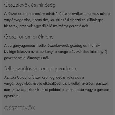
Összetevők és minőség
A fűszer csomag prémium minőségű összetevőket tartalmaz, mint a
vargányagomba, rizottó rizs, só, étkezési élesztő és különleges
fűszerek, amelyek egyedülálló ízélményt garantálnak.
Gasztronómiai élmény
A vargányagombás risotto fűszerkeverék gazdag és intenzív
ízvilága fokozza az olasz konyha hangulatát. Minden falat egy új
gasztronómiai élményt kínál.
Felhasználás és recept javaslatok
Az C.di Calabria fűszer csomag ideális választás a
vargányagombás risotto elkészítéséhez. Emellett kiválóan passzol
más olasz ételekhez is, mint például a funghi pasta vagy a gombás
egytálétel.
ÖSSZETEVŐK