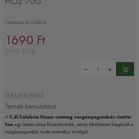
HOZ 70G
Casarecci di Calabria
1690 Ft
24143 Ft/kg
Mennyiség:
TERMÉKLEÍRÁS
Termék bemutatása
A
C.di Calabria fűszer csomag vargányagombás risotto-
hoz
egy ízletes olasz fűszerkeverék, amely tökéletesen kiegészíti a
vargányagombás risotto autentikus ízvilágát.