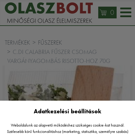
0
TERMÉKEK
FŰSZEREK
C.DI CALABRIA FŰSZER CSOMAG
VARGÁNYAGOMBÁS RISOTTO-HOZ 70G
Adatkezelési beállítások
Weboldalunk az alapvető működéshez szükséges cookie-kat használ.
Szélesebb körű funkcionalitáshoz (marketing, statisztika, személyre szabás)