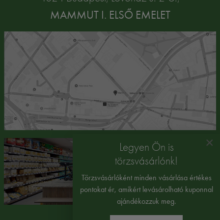
MAMMUT I. ELSŐ EMELET
×
Legyen Ön is
törzsvásárlónk!
Törzsvásárlóként minden vásárlása értékes
pontokat ér, amikért levásárolható kuponnal
ajándékozzuk meg.