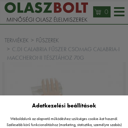
0
TERMÉKEK
FŰSZEREK
C.DI CALABRIA FŰSZER CSOMAG CALABRIA-I
MACCHERONI TÉSZTÁHOZ 70G
Adatkezelési beállítások
Weboldalunk az alapvető működéshez szükséges cookie-kat használ.
Szélesebb körű funkcionalitáshoz (marketing, statisztika, személyre szabás)