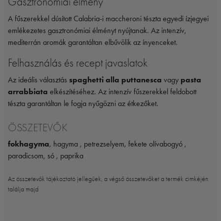
Gasztronómiai élmény
A fűszerekkel dúsított Calabria-i maccheroni tészta egyedi ízjegyei
emlékezetes gasztronómiai élményt nyújtanak. Az intenzív,
mediterrán aromák garantáltan elbűvölik az ínyenceket.
Felhasználás és recept javaslatok
Az ideális választás
spaghetti alla puttanesca
vagy
pasta
arrabbiata
elkészítéséhez. Az intenzív fűszerekkel feldobott
tészta garantáltan le fogja nyűgözni az étkezőket.
ÖSSZETEVŐK
fokhagyma
, hagyma , petrezselyem, fekete olívabogyó ,
paradicsom, só , paprika
Az összetevők tájékoztató jellegűek, a végső összetevőket a termék cimkéjén
találja majd