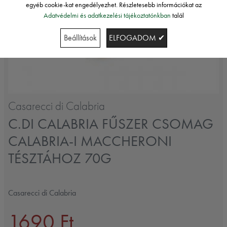
egyéb cookie-kat engedélyezhet. Részletesebb információkat az
Adatvédelmi és adatkezelési tájékoztatónkban
talál
Beállítások
ELFOGADOM ✔
Casarecci di Calabria
C.DI CALABRIA FŰSZER CSOMAG
CALABRIA-I MACCHERONI
TÉSZTÁHOZ 70G
Casarecci di Calabria
1690 Ft