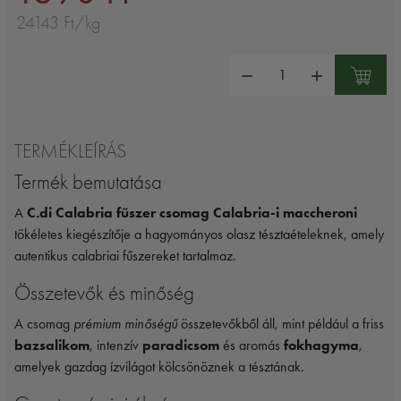
24143 Ft/kg
Mennyiség:
TERMÉKLEÍRÁS
Termék bemutatása
A
C.di Calabria fűszer csomag Calabria-i maccheroni
tökéletes kiegészítője a hagyományos olasz tésztaételeknek, amely
autentikus calabriai fűszereket tartalmaz.
Összetevők és minőség
A csomag
prémium minőségű
összetevőkből áll, mint például a friss
bazsalikom
, intenzív
paradicsom
és aromás
fokhagyma
,
amelyek gazdag ízvilágot kölcsönöznek a tésztának.