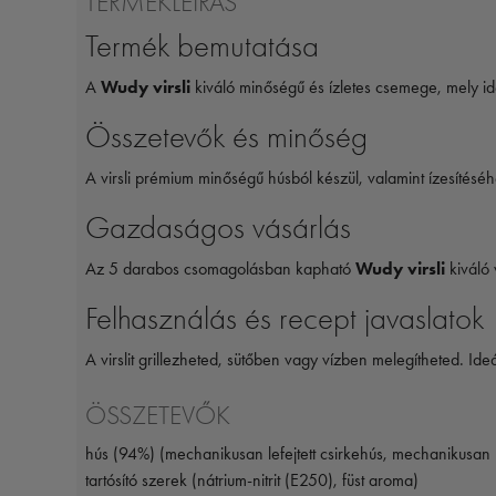
TERMÉKLEÍRÁS
Termék bemutatása
A
Wudy virsli
kiváló minőségű és ízletes csemege, mely ide
Összetevők és minőség
A virsli prémium minőségű húsból készül, valamint ízesítésé
Gazdaságos vásárlás
Az 5 darabos csomagolásban kapható
Wudy virsli
kiváló 
Felhasználás és recept javaslatok
A virslit grillezheted, sütőben vagy vízben melegítheted. Id
ÖSSZETEVŐK
hús (94%) (mechanikusan lefejtett csirkehús, mechanikusan le
tartósító szerek (nátrium-nitrit (E250), füst aroma)