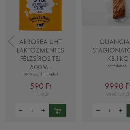
ARBOREA UHT
GUANCIA
LAKTÓZMENTES
STAGIONATO
FÉLZSÍROS TEJ
KB.1KG
500ML
sertéshúsból
100% szardíniai tejből
590 Ft
9990 F
1 Ft/KG
9990 Ft/KG
Mennyiség:
Mennyiség: