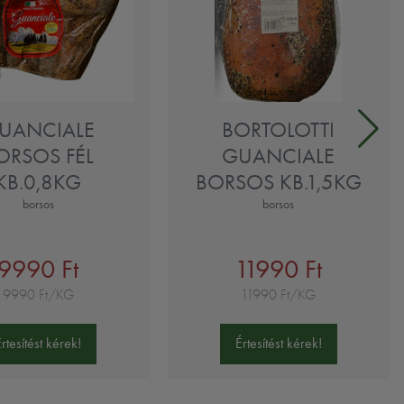
UANCIALE
BORTOLOTTI
ORSOS FÉL
GUANCIALE
KB.0,8KG
BORSOS KB.1,5KG
borsos
borsos
9990 Ft
11990 Ft
9990 Ft/KG
11990 Ft/KG
Értesítést kérek!
Értesítést kérek!