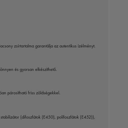
csony zsírtartalma garantálja az autentikus ízélményt.
könnyen és gyorsan elkészíthető.
óan párosítható friss zöldségekkel.
tabilizátor (difoszfátok (E450), polifoszfátok (E452)),