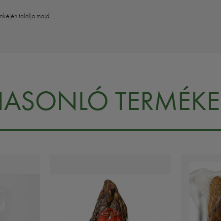
mkéjén találja majd
HASONLÓ TERMÉKE