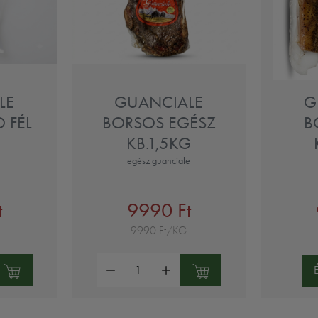
LE
GUANCIALE
G
 FÉL
BORSOS EGÉSZ
B
KB.1,5KG
egész guanciale
t
9990 Ft
9990 Ft/KG
Mennyiség: