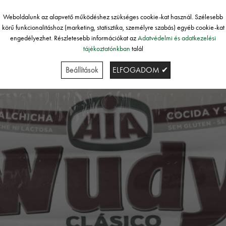
Weboldalunk az alapvető működéshez szükséges cookie-kat használ. Szélesebb
körű funkcionalitáshoz (marketing, statisztika, személyre szabás) egyéb cookie-kat
engedélyezhet. Részletesebb információkat az
Adatvédelmi és adatkezelési
tájékoztatónkban
talál
Beállítások
ELFOGADOM ✔