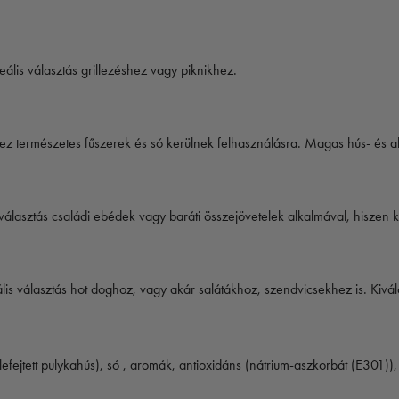
ális választás grillezéshez vagy piknikhez.
hez természetes fűszerek és só kerülnek felhasználásra. Magas hús- és ala
választás családi ebédek vagy baráti összejövetelek alkalmával, hiszen 
eális választás hot doghoz, vagy akár salátákhoz, szendvicsekhez is. Kivál
fejtett pulykahús), só , aromák, antioxidáns (nátrium-aszkorbát (E301)), s