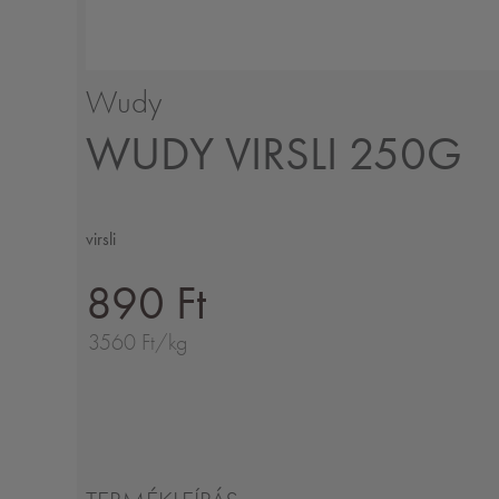
Wudy
WUDY VIRSLI 250G
virsli
890 Ft
3560 Ft/kg