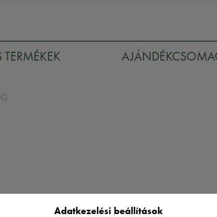
S TERMÉKEK
AJÁNDÉKCSOM
0G
Adatkezelési beállítások