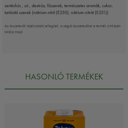
sertéshús , só , dextróz, fűszerek, természetes aromák, cukor,
tartósító szerek (nátrium-nitrit (E250), nátrium-nitrát (E251))
Az összetevők tájékoztató jellegűek, a végső összetevőket a termék cimkéjén
találja majd
HASONLÓ TERMÉKEK