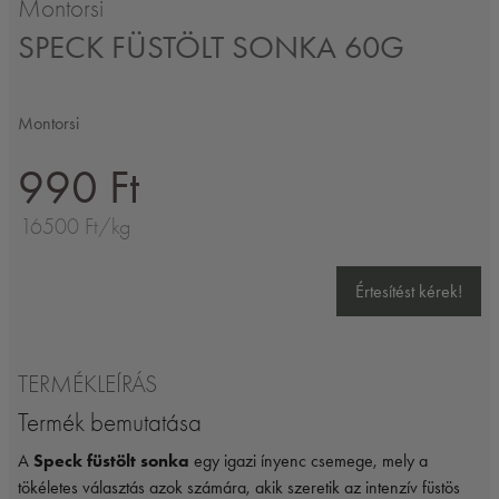
Montorsi
SPECK FÜSTÖLT SONKA 60G
Montorsi
990 Ft
16500 Ft/kg
Értesítést kérek!
TERMÉKLEÍRÁS
Termék bemutatása
A
Speck füstölt sonka
egy igazi ínyenc csemege, mely a
tökéletes választás azok számára, akik szeretik az intenzív füstös