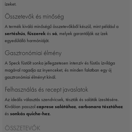
ízeket.
Összetevők és minőség
A termék kiváló minőségű összetevőkből készül, mint például a
sertéshús
,
fűszerek
és
só
, melyek garantálják az ízek
egyedülálló harmóniáját.
Gasztronómiai élmény
A Speck füstölt sonka jellegzetesen intenzív és füstös ízvilága
magával ragadja az ínyenceket, és minden falatban egy új
gasztronómiai élményt kínál.
Felhasználás és recept javaslatok
Az ideális választás szendvicsek, tészták és saláták ízesítésére.
Kiválóan passzol
caprese salátához
,
carbonara tésztához
és
sonkás quiche-hez
.
ÖSSZETEVŐK