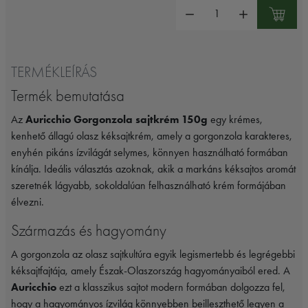
Mennyiség:
TERMÉKLEÍRÁS
Termék bemutatása
Az
Auricchio Gorgonzola sajtkrém 150g
egy krémes,
kenhető állagú olasz kéksajtkrém, amely a gorgonzola karakteres,
enyhén pikáns ízvilágát selymes, könnyen használható formában
kínálja. Ideális választás azoknak, akik a markáns kéksajtos aromát
szeretnék lágyabb, sokoldalúan felhasználható krém formájában
élvezni.
Származás és hagyomány
A gorgonzola az olasz sajtkultúra egyik legismertebb és legrégebbi
kéksajtfajtája, amely Észak-Olaszország hagyományaiból ered. A
Auricchio
ezt a klasszikus sajtot modern formában dolgozza fel,
hogy a hagyományos ízvilág könnyebben beilleszthető legyen a