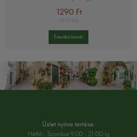
1290 Ft
26 Ft/KG
Értesítést kérek!
Üzlet nyitva tartása:
Hétfő - Szombat 9:00 - 21:00-ig