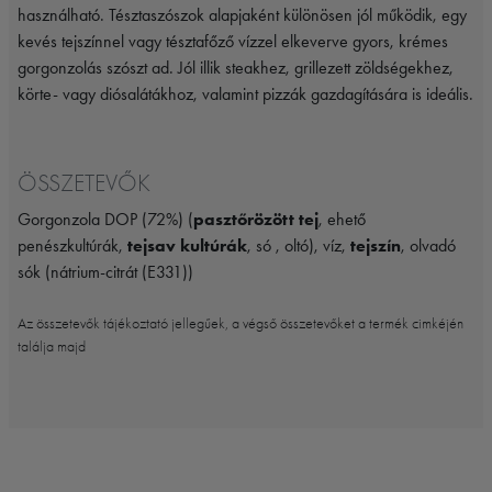
használható. Tésztaszószok alapjaként különösen jól működik, egy
kevés tejszínnel vagy tésztafőző vízzel elkeverve gyors, krémes
gorgonzolás szószt ad. Jól illik steakhez, grillezett zöldségekhez,
körte- vagy diósalátákhoz, valamint pizzák gazdagítására is ideális.
ÖSSZETEVŐK
Gorgonzola DOP (72%) (
pasztőrözött tej
, ehető
penészkultúrák,
tejsav kultúrák
, só , oltó), víz,
tejszín
, olvadó
sók (nátrium-citrát (E331))
Az összetevők tájékoztató jellegűek, a végső összetevőket a termék cimkéjén
találja majd