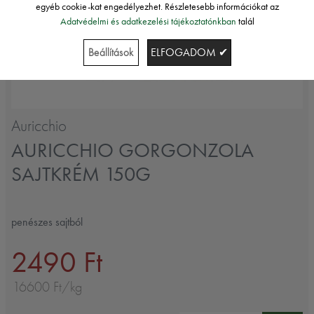
egyéb cookie-kat engedélyezhet. Részletesebb információkat az
Adatvédelmi és adatkezelési tájékoztatónkban
talál
Beállítások
ELFOGADOM ✔
Auricchio
AURICCHIO GORGONZOLA
SAJTKRÉM 150G
penészes sajtból
2490 Ft
16600 Ft/kg