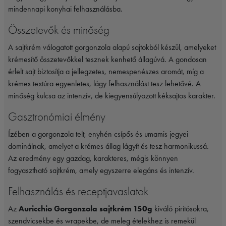
mindennapi konyhai felhasználásba.
Összetevők és minőség
A sajtkrém válogatott gorgonzola alapú sajtokból készül, amelyeket
krémesítő összetevőkkel tesznek kenhető állagúvá. A gondosan
érlelt sajt biztosítja a jellegzetes, nemespenészes aromát, míg a
krémes textúra egyenletes, lágy felhasználást tesz lehetővé. A
minőség kulcsa az intenzív, de kiegyensúlyozott kéksajtos karakter.
Gasztronómiai élmény
Ízében a gorgonzola telt, enyhén csípős és umamis jegyei
dominálnak, amelyet a krémes állag lágyít és tesz harmonikussá.
Az eredmény egy gazdag, karakteres, mégis könnyen
fogyasztható sajtkrém, amely egyszerre elegáns és intenzív.
Felhasználás és receptjavaslatok
Az
Auricchio Gorgonzola sajtkrém 150g
kiváló pirítósokra,
szendvicsekbe és wrapekbe, de meleg ételekhez is remekül