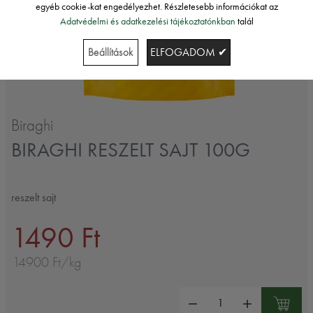
egyéb cookie-kat engedélyezhet. Részletesebb információkat az
Adatvédelmi és adatkezelési tájékoztatónkban
talál
Beállítások
ELFOGADOM ✔
Biraghi
BIRAGHI RESZELT SAJT 100G
reszelt sajt
1490 Ft
14900 Ft/kg
Mennyiség: