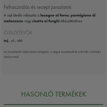
Felhasználás és recept javaslatok
A sajt ideális választás a
lasagne al forno
,
parmigiana di
melanzane
vagy
risotto ai funghi
elkészítéséhez.
ÖSSZETEVŐK
tej
, só , oltó
Az összetevők tájékoztató jellegűek, a végső összetevőket a termék cimkéjén
találja majd
HASONLÓ TERMÉKEK