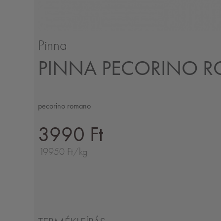
Pinna
PINNA PECORINO 
pecorino romano
3990 Ft
19950 Ft/kg