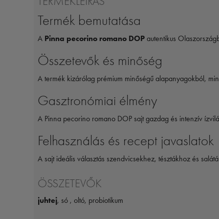
TERMÉKLEÍRÁS
Termék bemutatása
A
Pinna pecorino romano DOP
autentikus Olaszországb
Összetevők és minőség
A termék kizárólag prémium minőségű alapanyagokból, min
Gasztronómiai élmény
A Pinna pecorino romano DOP sajt gazdag és intenzív ízvilá
Felhasználás és recept javaslatok
A sajt ideális választás szendvicsekhez, tésztákhoz és salát
ÖSSZETEVŐK
juhtej
, só , oltó, probiotikum