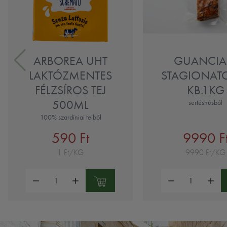
ARBOREA UHT
GUANCIA
LAKTÓZMENTES
STAGIONATO
FÉLZSÍROS TEJ
KB.1KG
500ML
sertéshúsból
100% szardíniai tejből
590 Ft
9990 F
1 Ft/KG
9990 Ft/KG
Mennyiség:
Mennyiség: