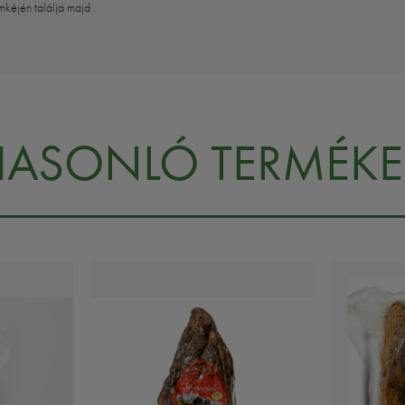
mkéjén találja majd
HASONLÓ TERMÉKE