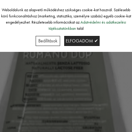
Weboldalunk az alapvető működéshez szükséges cookie-kat használ. Szélesebb
körű funkcionalitáshoz (marketing, statisztika, személyre szabás) egyéb cookie-kat
engedélyezhet. Részletesebb információkat az
Adatvédelmi és adatkezelési
tájékoztatónkban
talál
Beállítások
ELFOGADOM ✔