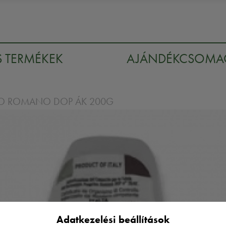
S TERMÉKEK
AJÁNDÉKCSOM
NO ROMANO DOP ÁK 200G
Adatkezelési beállítások