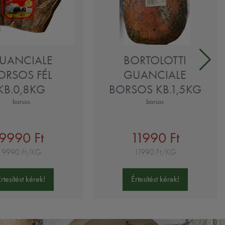
UANCIALE
BORTOLOTTI
ORSOS FÉL
GUANCIALE
KB.0,8KG
BORSOS KB.1,5KG
borsos
borsos
9990 Ft
11990 Ft
9990 Ft/KG
11990 Ft/KG
Értesítést kérek!
Értesítést kérek!