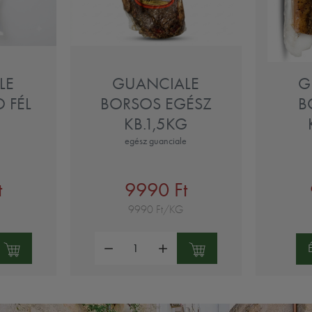
LE
GUANCIALE
G
 FÉL
BORSOS EGÉSZ
B
KB.1,5KG
egész guanciale
t
9990 Ft
9990 Ft/KG
Mennyiség: