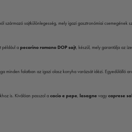
ól származó sajtkülönlegesség, mely igazi gasztronómiai csemegének sz
t például a
pecorino romano DOP sajt
, készül, mely garantálja az íz
ga minden falatban az igazi olasz konyha varázsát idézi. Egyedülálló ar
ákhoz is. Kiválóan passzol a
cacio e pepe
,
lasagne
vagy
caprese sa