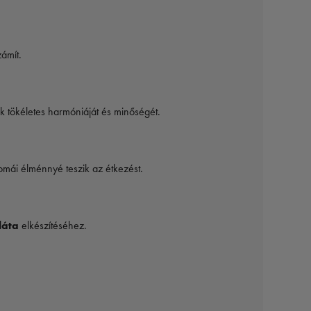
ámít.
ek tökéletes harmóniáját és minőségét.
omái élménnyé teszik az étkezést.
láta
elkészítéséhez.