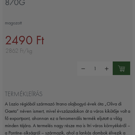
870G
magozott
2490 Ft
2862 Ft/kg
Mennyiség:
TERMÉKLEÍRÁS
A Lazio régióból származó Itrana olajbogyó évek óta „Oliva di
Gaeta” néven ismert, mivel évszázadokon át a város kikötője volt a
fő exportpont, ahonnan ez a fenomenális termék eljutott a világ
minden tájára. A termelés nagy része ma is Itri város környékéről –
a Pontine-síkságról – származik, ahol a lankás dombok élvezik a