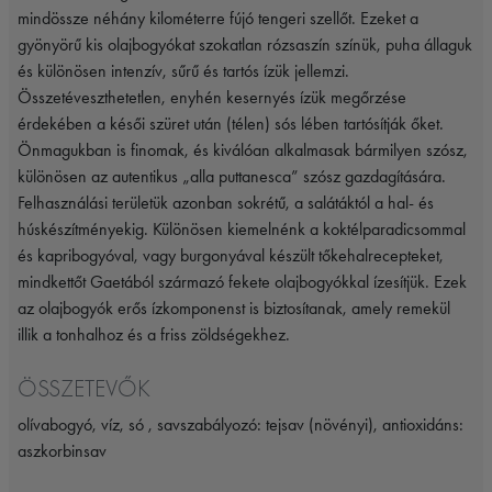
mindössze néhány kilométerre fújó tengeri szellőt. Ezeket a
gyönyörű kis olajbogyókat szokatlan rózsaszín színük, puha állaguk
és különösen intenzív, sűrű és tartós ízük jellemzi.
Összetéveszthetetlen, enyhén kesernyés ízük megőrzése
érdekében a késői szüret után (télen) sós lében tartósítják őket.
Önmagukban is finomak, és kiválóan alkalmasak bármilyen szósz,
különösen az autentikus „alla puttanesca” szósz gazdagítására.
Felhasználási területük azonban sokrétű, a salátáktól a hal- és
húskészítményekig. Különösen kiemelnénk a koktélparadicsommal
és kapribogyóval, vagy burgonyával készült tőkehalrecepteket,
mindkettőt Gaetából származó fekete olajbogyókkal ízesítjük. Ezek
az olajbogyók erős ízkomponenst is biztosítanak, amely remekül
illik a tonhalhoz és a friss zöldségekhez.
ÖSSZETEVŐK
olívabogyó, víz, só , savszabályozó: tejsav (növényi), antioxidáns:
aszkorbinsav