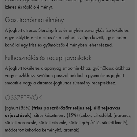
ízletes és tápláló élményt.
Gasztronómiai élmény
A joghurt citrusos Sterzing friss és enyhén savanykás íze tökéletes
egyensúlyt teremt a citrus és a joghurt ízvilága között, így minden
kanállal egy friss és gyümölcsös élményben lehet részed.
Felhasználás és recept javaslatok
A joghurt tökéletes alapanyag smoothie-khoz, gyümölcssalátákhoz
vagy müzlikhez. Kiválóan passzol például a gyümölcsös joghurt
smoothie vagy a citromos-joghurtos sütemény receptekhez.
ÖSSZETEVŐK
joghurt (85%) (
friss pasztőrözött teljes tej
,
élő tejsavas
erjesztések
), citrus készítmény (15%) (cukor, citrusfélék (narancs,
sűrített narancslé, sűrített citromlé, sűrített grépfrútlé, sűrített limelé),
módosított kukorica keményítő, aromák)