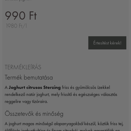
990 Ft
1980 Ft/l
Értesítést kérek!
TERMÉKLEÍRÁS
Termék bemutatása
A
Joghurt citrusos Sterzing
friss és gyümölcsös ízekkel
rendelkező natúr joghurt, mely frissítő és egészséges választás
reggelire vagy tízóraira.
Összetevők és minőség
A joghurt
magas minőségű alapanyagokból
készül, köztük friss tej,
élőflórás joghurtkultúra és finom citrushéj, melyek garantálják az