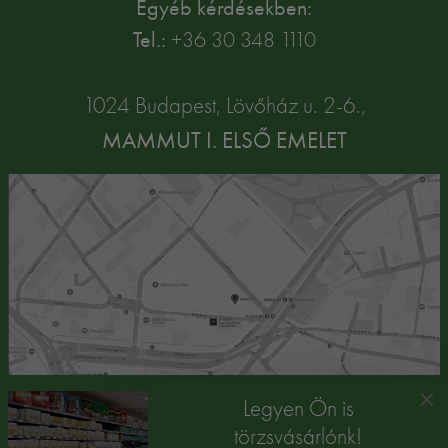
Egyéb kérdésekben:
Tel.:
+36 30 348 1110
1024 Budapest, Lövőház u. 2-6.,
MAMMUT I. ELSŐ EMELET
×
Legyen Ön is
törzsvásárlónk!