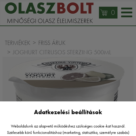
0
TERMÉKEK
FRISS ÁRUK
JOGHURT CITRUSOS STERZING 500ML
Adatkezelési beállítások
Weboldalunk az alapvető működéshez szükséges cookie-kat használ.
Szélesebb körű funkcionalitáshoz (marketing, statisztika, személyre szabás)