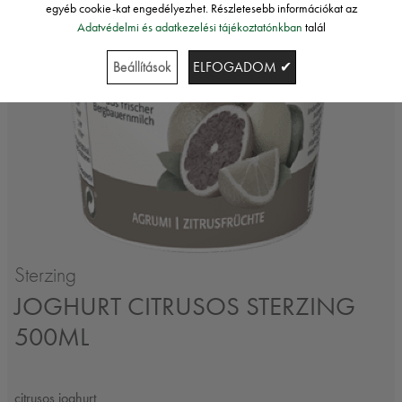
egyéb cookie-kat engedélyezhet. Részletesebb információkat az
Adatvédelmi és adatkezelési tájékoztatónkban
talál
Beállítások
ELFOGADOM ✔
Sterzing
JOGHURT CITRUSOS STERZING
500ML
citrusos joghurt