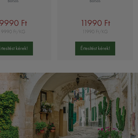
borsos
borsos
9990 Ft
11990 Ft
9990 Ft/KG
11990 Ft/KG
Értesítést kérek!
Értesítést kérek!