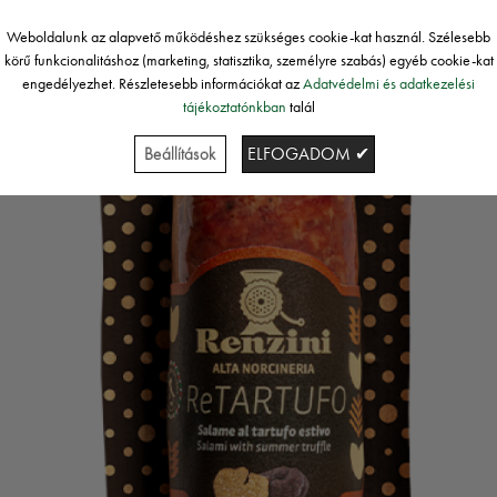
Weboldalunk az alapvető működéshez szükséges cookie-kat használ. Szélesebb
körű funkcionalitáshoz (marketing, statisztika, személyre szabás) egyéb cookie-kat
engedélyezhet. Részletesebb információkat az
Adatvédelmi és adatkezelési
tájékoztatónkban
talál
Beállítások
ELFOGADOM ✔