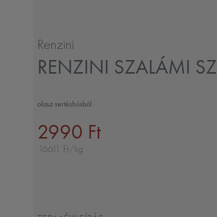
Renzini
RENZINI SZALÁMI 
olasz sertéshúsból
2990 Ft
16611 Ft/kg