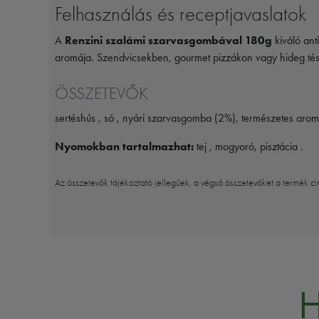
Felhasználás és receptjavaslatok
A
Renzini szalámi szarvasgombával 180g
kiváló ant
aromája. Szendvicsekben, gourmet pizzákon vagy hideg tészta
ÖSSZETEVŐK
sertéshús , só , nyári szarvasgomba (2%), természetes arom
Nyomokban tartalmazhat:
tej , mogyoró, pisztácia .
Az összetevők tájékoztató jellegűek, a végső összetevőket a termék ci