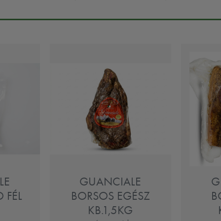
LE
GUANCIALE
G
 FÉL
BORSOS EGÉSZ
B
KB.1,5KG