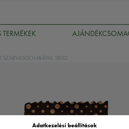
S TERMÉKEK
AJÁNDÉKCSOM
MI SZARVASGOMBÁVAL 180G
Adatkezelési beállítások