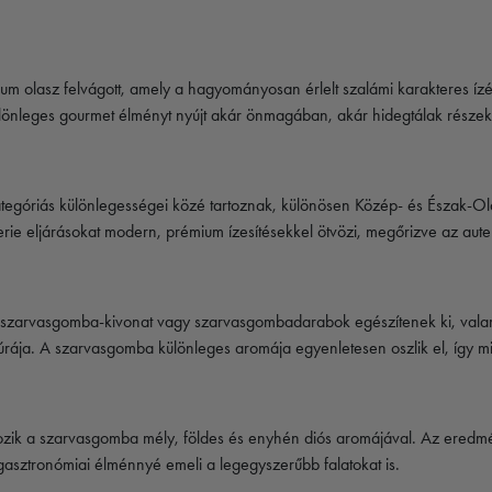
m olasz felvágott, amely a hagyományosan érlelt szalámi karakteres ízé
különleges gourmet élményt nyújt akár önmagában, akár hidegtálak részek
kategóriás különlegességei közé tartoznak, különösen Közép- és Észak
erie eljárásokat modern, prémium ízesítésekkel ötvözi, megőrizve az auten
 szarvasgomba-kivonat vagy szarvasgombadarabok egészítenek ki, valamin
túrája. A szarvasgomba különleges aromája egyenletesen oszlik el, így mi
álkozik a szarvasgomba mély, földes és enyhén diós aromájával. Az eredmé
asztronómiai élménnyé emeli a legegyszerűbb falatokat is.