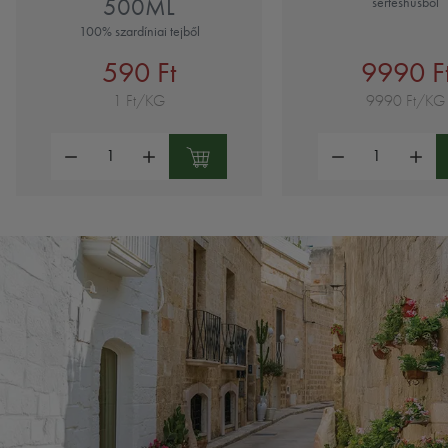
500ML
sertéshúsból
100% szardíniai tejből
590 Ft
9990 F
1 Ft/KG
9990 Ft/KG
Mennyiség:
Mennyiség: