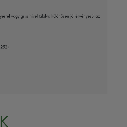
yérrel vagy grissinivel tálalva különösen jól érvényesül az
E252)
K