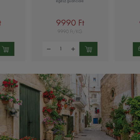
egész guanciale
t
9990 Ft
9990 Ft/KG
Mennyiség: