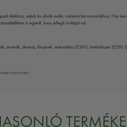
ipasti tálakhoz, sajtok és olívák mellé, valamint borvacsorákhoz. Friss ken
salátákban is egyedi, luxus jellegű ízvilágot ad.
ák, aromák, dextróz, fűszerek, antioxidáns (E301), tartósítószer (E250, 
mkéjén találja majd
HASONLÓ TERMÉKE