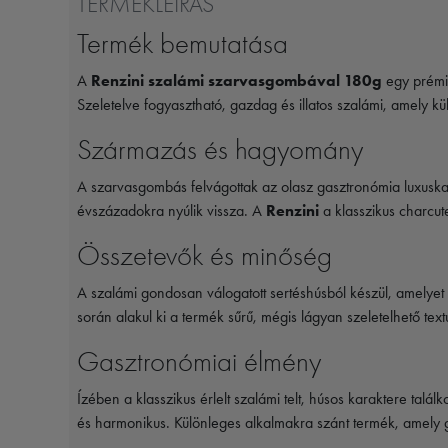
TERMÉKLEÍRÁS
Termék bemutatása
A
Renzini szalámi szarvasgombával 180g
egy prémiu
Szeletelve fogyasztható, gazdag és illatos szalámi, amely 
Származás és hagyomány
A szarvasgombás felvágottak az olasz gasztronómia luxus
évszázadokra nyúlik vissza. A
Renzini
a klasszikus charcut
Összetevők és minőség
A szalámi gondosan válogatott sertéshúsból készül, amelyet
során alakul ki a termék sűrű, mégis lágyan szeletelhető tex
Gasztronómiai élmény
Ízében a klasszikus érlelt szalámi telt, húsos karaktere tal
és harmonikus. Különleges alkalmakra szánt termék, amely g