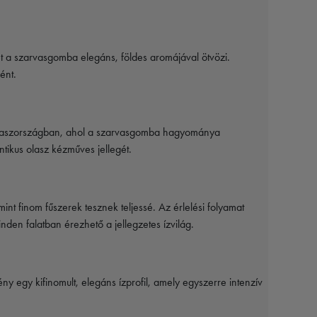
t a szarvasgomba elegáns, földes aromájával ötvözi.
ént.
-Olaszországban, ahol a szarvasgomba hagyománya
tikus olasz kézműves jellegét.
t finom fűszerek tesznek teljessé. Az érlelési folyamat
nden falatban érezhető a jellegzetes ízvilág.
ny egy kifinomult, elegáns ízprofil, amely egyszerre intenzív