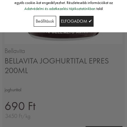
egyéb cookie-kat engedélyezhet. Részletesebb információkat az
Adatvédelmi és adatkezelési tájékoztatónkban
talál
Beállítások
ELFOGADOM ✔
Bellavita
BELLAVITA JOGHURTITAL EPRES
200ML
joghurtital
690 Ft
3450 Ft/kg