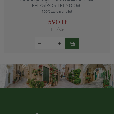
FÉLZSÍROS TEJ 500ML
100% szardíniai tejből
590 Ft
1 Ft/KG
Mennyiség: