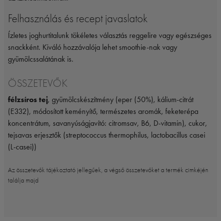
Felhasználás és recept javaslatok
Ízletes joghurtitalunk tökéletes választás reggelire vagy egészséges
snackként. Kiváló hozzávalója lehet smoothie-nak vagy
gyümölcssalátának is.
ÖSSZETEVŐK
félzsíros tej
, gyümölcskészítmény (eper (50%), kálium-citrát
(E332), módosított keményítő, természetes aromák, feketerépa
koncentrátum, savanyúságjavító: citromsav, B6, D-vitamin), cukor,
tejsavas erjesztők (streptococcus thermophilus, lactobacillus casei
(L-casei))
Az összetevők tájékoztató jellegűek, a végső összetevőket a termék cimkéjén
találja majd