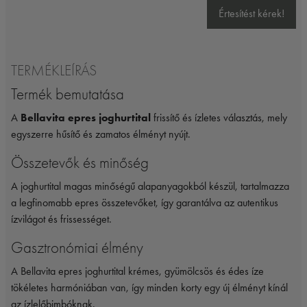
Értesítést kérek!
TERMÉKLEÍRÁS
Termék bemutatása
A
Bellavita epres joghurtital
frissítő és ízletes választás, mely
egyszerre hűsítő és zamatos élményt nyújt.
Összetevők és minőség
A joghurtital magas minőségű alapanyagokból készül, tartalmazza
a legfinomabb epres összetevőket, így garantálva az autentikus
ízvilágot és frissességet.
Gasztronómiai élmény
A Bellavita epres joghurtital krémes, gyümölcsös és édes íze
tökéletes harmóniában van, így minden korty egy új élményt kínál
az ízlelőbimbóknak.