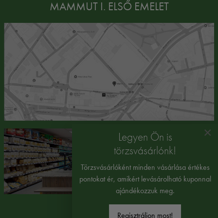
MAMMUT I. ELSŐ EMELET
×
Legyen Ön is
törzsvásárlónk!
Törzsvásárlóként minden vásárlása értékes
pontokat ér, amikért levásárolható kuponnal
ajándékozzuk meg.
Regisztráljon most!