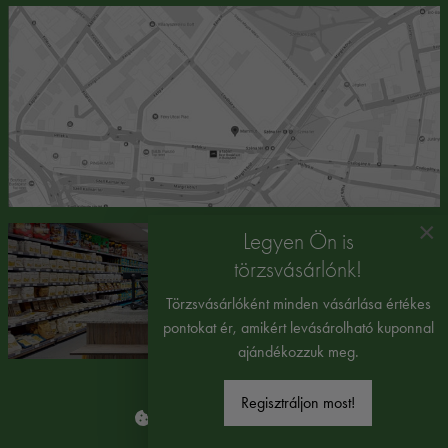
×
Legyen Ön is
törzsvásárlónk!
Törzsvásárlóként minden vásárlása értékes
pontokat ér, amikért levásárolható kuponnal
ajándékozzuk meg.
Regisztráljon most!
Süti beállítások módosítása