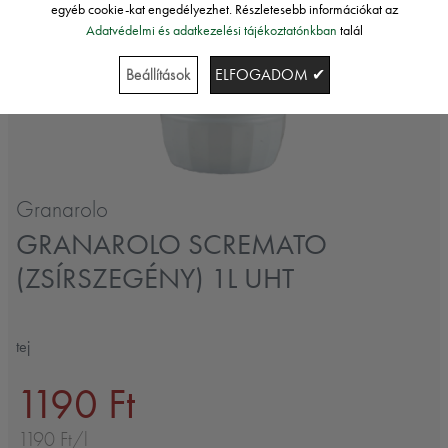
egyéb cookie-kat engedélyezhet. Részletesebb információkat az
Adatvédelmi és adatkezelési tájékoztatónkban
talál
Beállítások
ELFOGADOM ✔
Granarolo
GRANAROLO SCREMATO
(ZSÍRSZEGÉNY) 1L UHT
tej
1190 Ft
1190 Ft/l