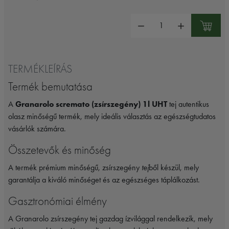
Mennyiség:
TERMÉKLEÍRÁS
Termék bemutatása
A
Granarolo scremato (zsírszegény) 1l UHT
tej autentikus
olasz minőségű termék, mely ideális választás az egészségtudatos
vásárlók számára.
Összetevők és minőség
A termék prémium minőségű, zsírszegény
tej
ből készül, mely
garantálja a kiváló minőséget és az egészséges táplálkozást.
Gasztronómiai élmény
A Granarolo zsírszegény tej gazdag ízvilággal rendelkezik, mely