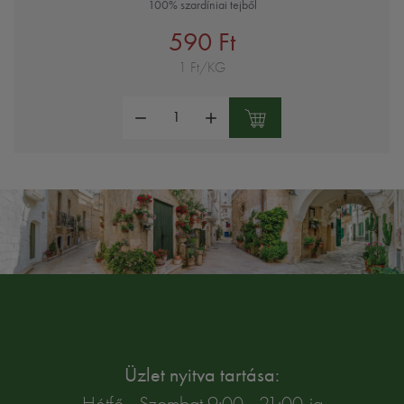
100% szardíniai tejből
590 Ft
1 Ft/KG
Mennyiség:
Üzlet nyitva tartása:
Hétfő - Szombat 9:00 - 21:00-ig