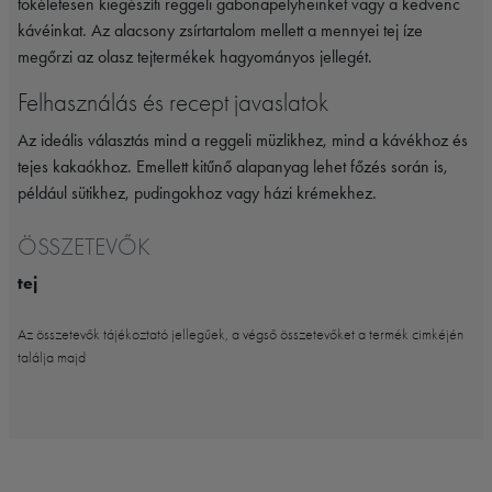
tökéletesen kiegészíti reggeli gabonapelyheinket vagy a kedvenc
kávéinkat. Az alacsony zsírtartalom mellett a mennyei tej íze
megőrzi az olasz tejtermékek hagyományos jellegét.
Felhasználás és recept javaslatok
Az ideális választás mind a reggeli müzlikhez, mind a kávékhoz és
tejes kakaókhoz. Emellett kitűnő alapanyag lehet főzés során is,
például sütikhez, pudingokhoz vagy házi krémekhez.
ÖSSZETEVŐK
tej
Az összetevők tájékoztató jellegűek, a végső összetevőket a termék cimkéjén
találja majd