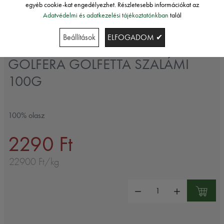
egyéb cookie-kat engedélyezhet. Részletesebb információkat az
Adatvédelmi és adatkezelési tájékoztatónkban
talál
Beállítások
ELFOGADOM ✔
Golfera
GOLFERA GOLFETTA SZALÁMI
100G
100% olasz
2290 Ft
22900 Ft/kg
Mennyiség: