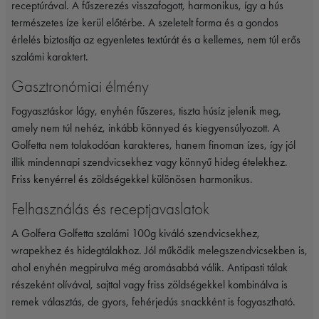
receptúrával. A fűszerezés visszafogott, harmonikus, így a hús
természetes íze kerül előtérbe. A szeletelt forma és a gondos
érlelés biztosítja az egyenletes textúrát és a kellemes, nem túl erős
szalámi karaktert.
Gasztronómiai élmény
Fogyasztáskor lágy, enyhén fűszeres, tiszta húsíz jelenik meg,
amely nem túl nehéz, inkább könnyed és kiegyensúlyozott. A
Golfetta nem tolakodóan karakteres, hanem finoman ízes, így jól
illik mindennapi szendvicsekhez vagy könnyű hideg ételekhez.
Friss kenyérrel és zöldségekkel különösen harmonikus.
Felhasználás és receptjavaslatok
A
Golfera
Golfetta szalámi 100g kiváló szendvicsekhez,
wrapekhez és hidegtálakhoz. Jól működik melegszendvicsekben is,
ahol enyhén megpirulva még aromásabbá válik. Antipasti tálak
részeként olívával, sajttal vagy friss zöldségekkel kombinálva is
remek választás, de gyors, fehérjedús snackként is fogyasztható.