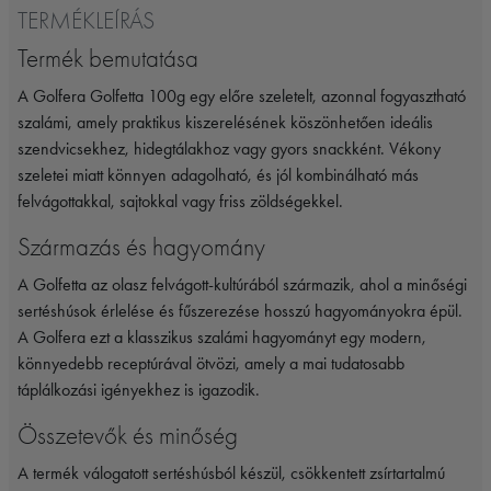
TERMÉKLEÍRÁS
Termék bemutatása
A
Golfera
Golfetta 100g egy előre szeletelt, azonnal fogyasztható
szalámi, amely praktikus kiszerelésének köszönhetően ideális
szendvicsekhez, hidegtálakhoz vagy gyors snackként. Vékony
szeletei miatt könnyen adagolható, és jól kombinálható más
felvágottakkal, sajtokkal vagy friss zöldségekkel.
Származás és hagyomány
A Golfetta az olasz felvágott-kultúrából származik, ahol a minőségi
sertéshúsok érlelése és fűszerezése hosszú hagyományokra épül.
A
Golfera
ezt a klasszikus szalámi hagyományt egy modern,
könnyedebb receptúrával ötvözi, amely a mai tudatosabb
táplálkozási igényekhez is igazodik.
Összetevők és minőség
A termék válogatott sertéshúsból készül, csökkentett zsírtartalmú