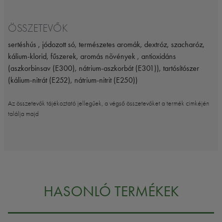
ÖSSZETEVŐK
sertéshús , jódozott só, természetes aromák, dextróz, szacharóz,
kálium-klorid, fűszerek, aromás növények , antioxidáns
(aszkorbinsav (E300), nátrium-aszkorbát (E301)), tartósítószer
(kálium-nitrát (E252), nátrium-nitrit (E250))
Az összetevők tájékoztató jellegűek, a végső összetevőket a termék cimkéjén
találja majd
HASONLÓ TERMÉKEK