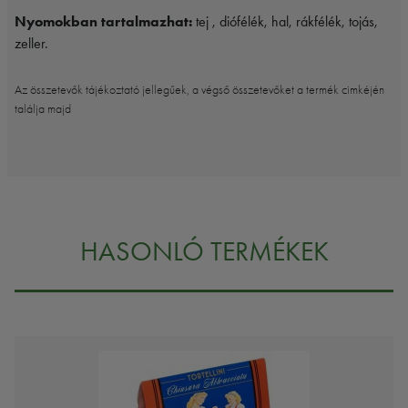
Nyomokban tartalmazhat:
tej , diófélék, hal, rákfélék, tojás,
zeller.
Az összetevők tájékoztató jellegűek, a végső összetevőket a termék cimkéjén
találja majd
HASONLÓ TERMÉKEK