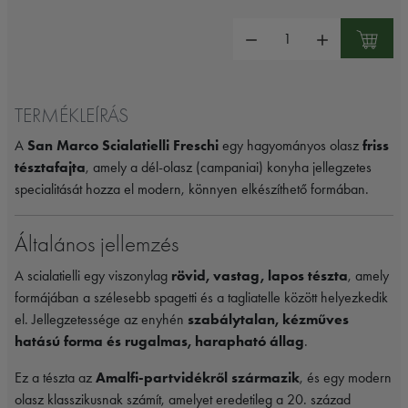
Mennyiség:
TERMÉKLEÍRÁS
A
San Marco Scialatielli Freschi
egy hagyományos olasz
friss
tésztafajta
, amely a dél-olasz (campaniai) konyha jellegzetes
specialitását hozza el modern, könnyen elkészíthető formában.
Általános jellemzés
A scialatielli egy viszonylag
rövid, vastag, lapos tészta
, amely
formájában a szélesebb spagetti és a tagliatelle között helyezkedik
el. Jellegzetessége az enyhén
szabálytalan, kézműves
hatású forma és rugalmas, harapható állag
.
Ez a tészta az
Amalfi-partvidékről származik
, és egy modern
olasz klasszikusnak számít, amelyet eredetileg a 20. század