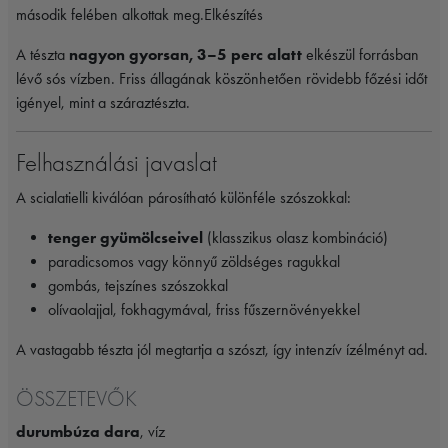
második felében alkottak meg.Elkészítés
A tészta
nagyon gyorsan, 3–5 perc alatt
elkészül forrásban
lévő sós vízben. Friss állagának köszönhetően rövidebb főzési időt
igényel, mint a száraztészta.
Felhasználási javaslat
A scialatielli kiválóan párosítható különféle szószokkal:
tenger gyümölcseivel
(klasszikus olasz kombináció)
paradicsomos vagy könnyű zöldséges ragukkal
gombás, tejszínes szószokkal
olívaolajjal, fokhagymával, friss fűszernövényekkel
A vastagabb tészta jól megtartja a szószt, így intenzív ízélményt ad.
ÖSSZETEVŐK
durumbúza dara
, víz