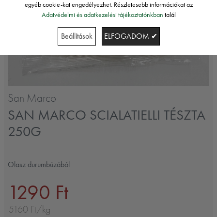
egyéb cookie-kat engedélyezhet. Részletesebb információkat az
Adatvédelmi és adatkezelési tájékoztatónkban
talál
Beállítások
ELFOGADOM ✔
San Marco
SAN MARCO SCIALATIELLI TÉSZTA
250G
Olasz durumbúzából
1290 Ft
5160 Ft/kg