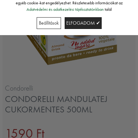
egyéb cookie-kat engedélyezhet. Részletesebb információkat az
Adatvédelmi és adatkezelési tájékoztatónkban
talál
Beállítások
ELFOGADOM ✔
Condorelli
CONDORELLI MANDULATEJ
CUKORMENTES 500ML
1590 Ft