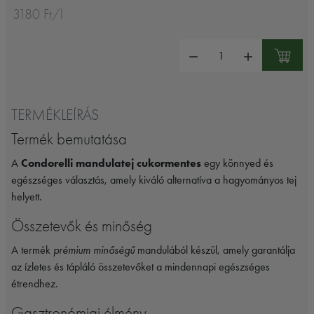
3180 Ft/l
Mennyiség:
TERMÉKLEÍRÁS
Termék bemutatása
A
Condorelli mandulatej cukormentes
egy könnyed és
egészséges választás, amely kiváló alternatíva a hagyományos tej
helyett.
Összetevők és minőség
A termék
prémium minőségű
mandulából készül, amely garantálja
az ízletes és tápláló összetevőket a mindennapi egészséges
étrendhez.
Gasztronómiai élmény