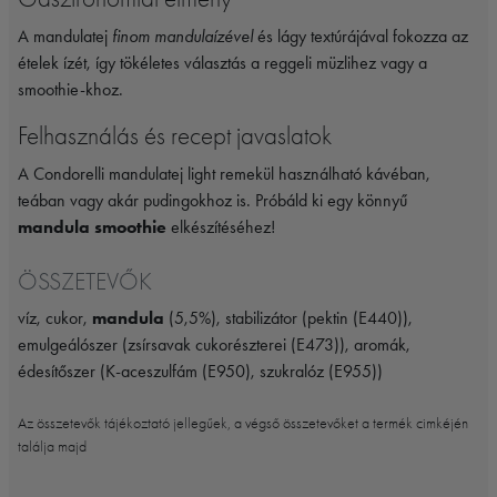
A mandulatej
finom mandulaízével
és lágy textúrájával fokozza az
ételek ízét, így tökéletes választás a reggeli müzlihez vagy a
smoothie-khoz.
Felhasználás és recept javaslatok
A Condorelli mandulatej light remekül használható kávéban,
teában vagy akár pudingokhoz is. Próbáld ki egy könnyű
mandula smoothie
elkészítéséhez!
ÖSSZETEVŐK
víz, cukor,
mandula
(5,5%), stabilizátor (pektin (E440)),
emulgeálószer (zsírsavak cukorészterei (E473)), aromák,
édesítőszer (K-aceszulfám (E950), szukralóz (E955))
Az összetevők tájékoztató jellegűek, a végső összetevőket a termék cimkéjén
találja majd