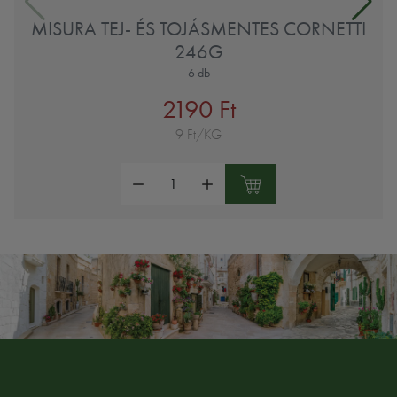
MISURA TEJ- ÉS TOJÁSMENTES CORNETTI
246G
6 db
2190 Ft
9 Ft/KG
Mennyiség: