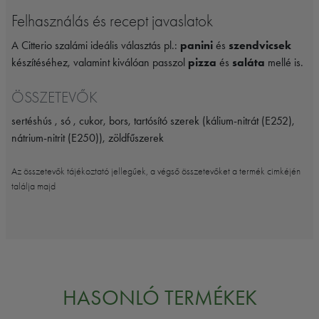
Felhasználás és recept javaslatok
A Citterio szalámi ideális választás pl.:
panini
és
szendvicsek
készítéséhez, valamint kiválóan passzol
pizza
és
saláta
mellé is.
ÖSSZETEVŐK
sertéshús , só , cukor, bors, tartósító szerek (kálium-nitrát (E252),
nátrium-nitrit (E250)), zöldfűszerek
Az összetevők tájékoztató jellegűek, a végső összetevőket a termék cimkéjén
találja majd
HASONLÓ TERMÉKEK