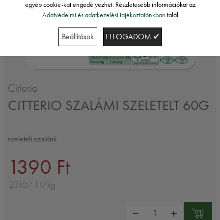
egyéb cookie-kat engedélyezhet. Részletesebb információkat az
Adatvédelmi és adatkezelési tájékoztatónkban
talál
Beállítások
ELFOGADOM ✔
Citterio
CITTERIO SZALÁMI SZELETELT 60G
szeletelt szalámi
1390 Ft
23167 Ft/kg
Mennyiség: