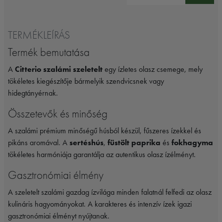
TERMÉKLEÍRÁS
Termék bemutatása
A
Citterio szalámi szeletelt
egy ízletes olasz csemege, mely
tökéletes kiegészítője bármelyik szendvicsnek vagy
hidegtányérnak.
Összetevők és minőség
A szalámi prémium minőségű húsból készül, fűszeres ízekkel és
pikáns aromával. A
sertéshús
,
füstölt paprika
és
fokhagyma
tökéletes harmóniája garantálja az autentikus olasz ízélményt.
Gasztronómiai élmény
A szeletelt szalámi gazdag ízvilága minden falatnál felfedi az olasz
kulináris hagyományokat. A karakteres és intenzív ízek igazi
gasztronómiai élményt nyújtanak.