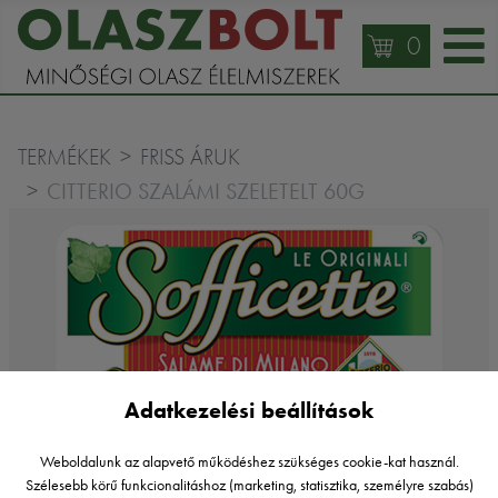
0
TERMÉKEK
FRISS ÁRUK
CITTERIO SZALÁMI SZELETELT 60G
Adatkezelési beállítások
Weboldalunk az alapvető működéshez szükséges cookie-kat használ.
Szélesebb körű funkcionalitáshoz (marketing, statisztika, személyre szabás)