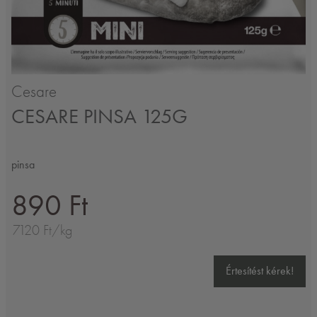
Cesare
CESARE PINSA 125G
pinsa
890 Ft
7120 Ft/kg
Értesítést kérek!