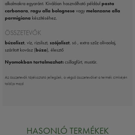
alkalmakra egyaránt. Kiválóan használható például
pasta
carbonara
,
ragu alla bolognese
vagy
melanzane alla
parmigiana
készítéséhez.
ÖSSZETEVŐK
búzaliszt
, víz, rizsliszt,
szójaliszt
, só , extra szűz olívaolaj,
szárított kovász (
búza
), élesztő
Nyomokban tartalmazhat:
csillagfürt, mustár.
Az összetevők tájékoztató jellegűek, a végső összetevőket a termék cimkéjén
találja majd
HASONLÓ TERMÉKEK