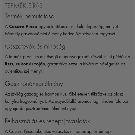
TERMÉKLEÍRÁS
Termék bemutatása
A
Cesare Pinsa
egy autentikus olasz különlegesség, melyet
bármely gasztronómiai élmény kedvelője szívesen fogyaszt.
Összetevők és minőség
A termék prémium minőségű alapanyagokból készül, mint például a
liszt
,
cukor
és
tojás
, garantálva ezzel a kiváló minőséget és az
autentikus ízélményt.
Gasztronómiai élmény
Az ízvilág gazdag és harmonikus, tökéletesen tükrözve az olasz
konyha hagyományait. Az egyedülálló aromavilág minden falatban
egy újabb gasztronómiai élményt nyújt.
Felhasználás és recept javaslatok
A Cesare Pinsa tökéletes választás mindennapi és ünnepi