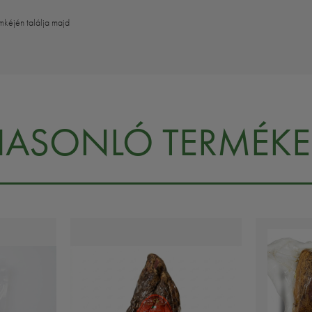
mkéjén találja majd
HASONLÓ TERMÉKE