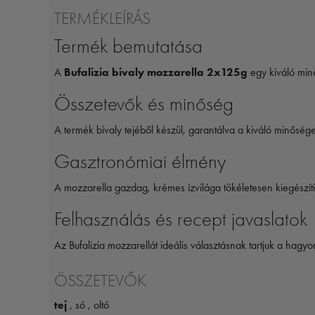
TERMÉKLEÍRÁS
Termék bemutatása
A
Bufalizia bivaly mozzarella 2x125g
egy kiváló min
Összetevők és minőség
A termék bivaly tejéből készül, garantálva a kiváló minőséget
Gasztronómiai élmény
A mozzarella gazdag, krémes ízvilága tökéletesen kiegészíti 
Felhasználás és recept javaslatok
Az Bufalizia mozzarellát ideális választásnak tartjuk a hag
ÖSSZETEVŐK
tej
, só , oltó