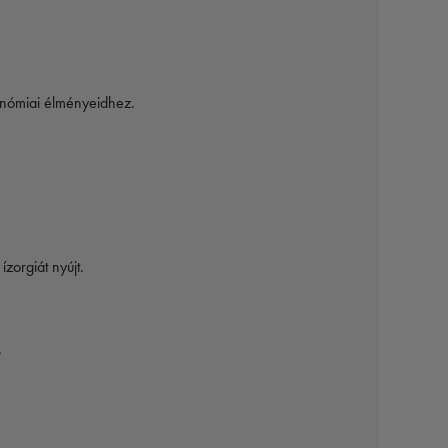
onómiai élményeidhez.
zorgiát nyújt.
.