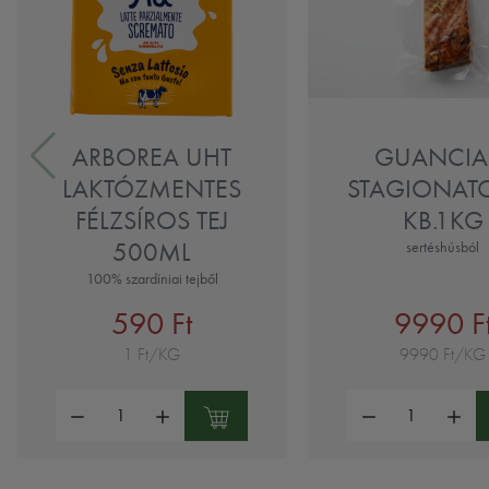
ARBOREA UHT
GUANCIA
LAKTÓZMENTES
STAGIONATO
FÉLZSÍROS TEJ
KB.1KG
500ML
sertéshúsból
100% szardíniai tejből
590 Ft
9990 F
1 Ft/KG
9990 Ft/KG
Mennyiség:
Mennyiség: