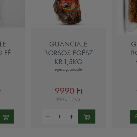
LE
GUANCIALE
G
 FÉL
BORSOS EGÉSZ
B
KB.1,5KG
egész guanciale
t
9990 Ft
9990 Ft/KG
Mennyiség: