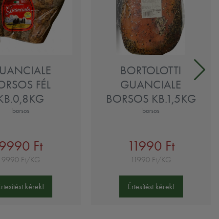
UANCIALE
BORTOLOTTI
ORSOS FÉL
GUANCIALE
KB.0,8KG
BORSOS KB.1,5KG
borsos
borsos
9990 Ft
11990 Ft
9990 Ft/KG
11990 Ft/KG
Értesítést kérek!
Értesítést kérek!