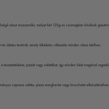
őségű olasz mozzarella, melyet két 125g-os csomagban kínálunk gasztr
 és ízletes textúrát, amely tökéletes választás minden olasz ételhez.
a tésztaételeket, pizzát vagy salátákat, így minden falat magával ragadó í
yományos caprese saláta, pizza margherita vagy bruschetta elkészítéséhez