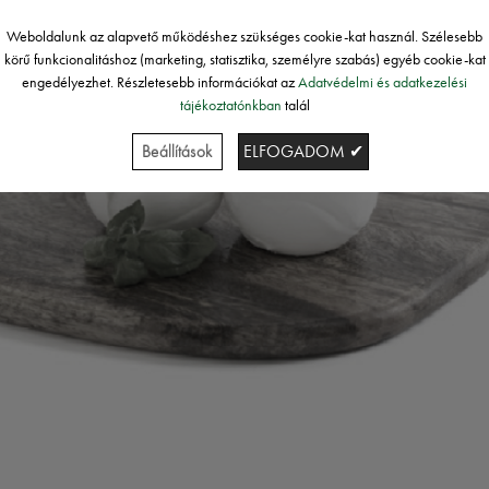
Weboldalunk az alapvető működéshez szükséges cookie-kat használ. Szélesebb
körű funkcionalitáshoz (marketing, statisztika, személyre szabás) egyéb cookie-kat
engedélyezhet. Részletesebb információkat az
Adatvédelmi és adatkezelési
tájékoztatónkban
talál
Beállítások
ELFOGADOM ✔