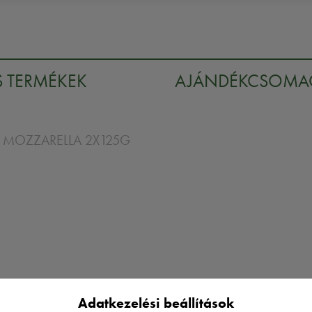
S TERMÉKEK
AJÁNDÉKCSOM
LY MOZZARELLA 2X125G
Adatkezelési beállítások