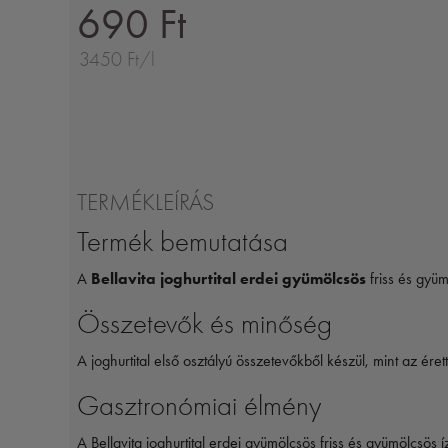
690 Ft
3450 Ft/l
TERMÉKLEÍRÁS
Termék bemutatása
A
Bellavita joghurtital erdei gyümölcsös
friss és gyüm
Összetevők és minőség
A joghurtital első osztályú összetevőkből készül, mint az ér
Gasztronómiai élmény
A Bellavita joghurtital erdei gyümölcsös friss és gyümölcsös í