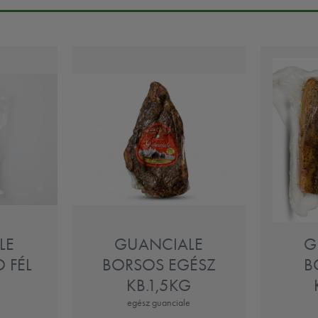
LE
GUANCIALE
G
 FÉL
BORSOS EGÉSZ
B
KB.1,5KG
egész guanciale