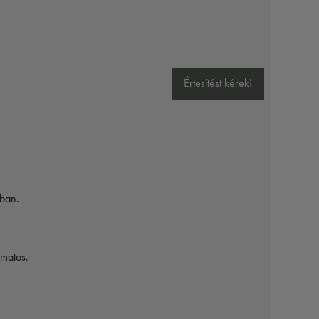
Értesítést kérek!
yban.
amatos.