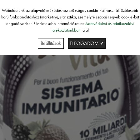
Weboldalunk az alapvető működéshez szükséges cookie-kat használ. Szélesebb
körű funkcionalitáshoz (marketing, statisztika, személyre szabás) egyéb cookie-kat
engedélyezhet. Részletesebb információkat az
Adatvédelmi és adatkezelési
tájékoztatónkban
talál
Beállítások
ELFOGADOM ✔