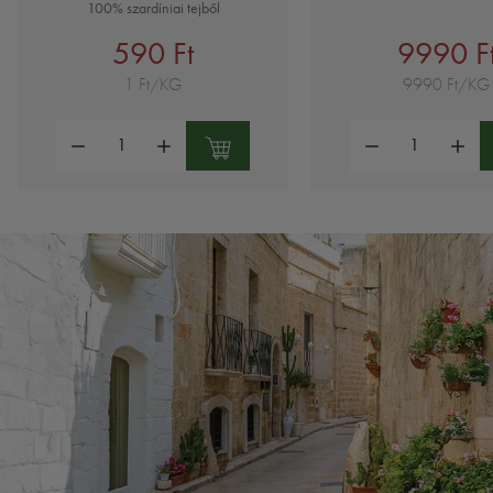
100% szardíniai tejből
590 Ft
9990 F
1 Ft/KG
9990 Ft/KG
Mennyiség:
Mennyiség: