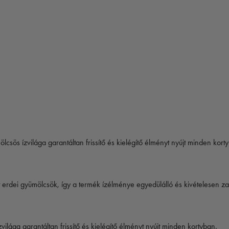
ölcsös ízvilága garantáltan frissítő és kielégítő élményt nyújt minden kort
ett erdei gyümölcsök, így a termék ízélménye egyedülálló és kivételesen z
zvilága garantáltan frissítő és kielégítő élményt nyújt minden kortyban.