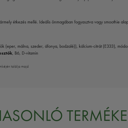
y bármely étkezés mellé. Ideális önmagában fogyasztva vagy smoothie ala
 (eper, málna, szeder, áfonya, bodzalé)), kálcium-citrát (E333), módos
esztők
, B6, D-vitamin
mkéjén találja majd
HASONLÓ TERMÉKE