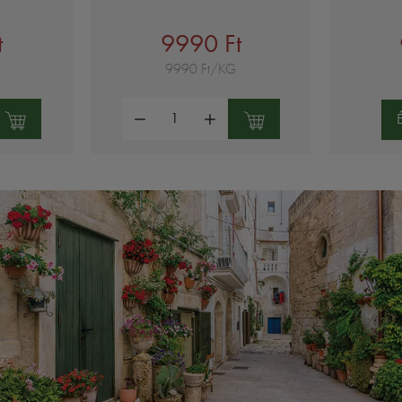
t
9990 Ft
9990 Ft/KG
Mennyiség: