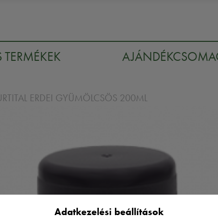
S TERMÉKEK
AJÁNDÉKCSOM
URTITAL ERDEI GYÜMÖLCSÖS 200ML
Adatkezelési beállítások