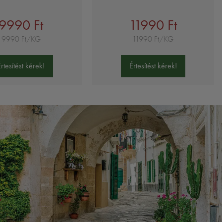
9990 Ft
11990 Ft
9990 Ft/KG
11990 Ft/KG
Értesítést kérek!
Értesítést kérek!