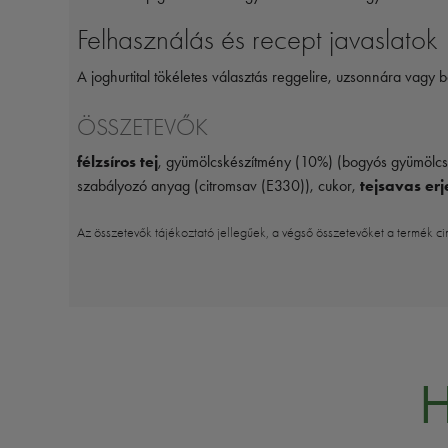
Felhasználás és recept javaslatok
A joghurtital tökéletes választás reggelire, uzsonnára vag
ÖSSZETEVŐK
félzsíros tej
, gyümölcskészítmény (10%) (bogyós gyümölcsök
szabályozó anyag (citromsav (E330)), cukor,
tejsavas erj
Az összetevők tájékoztató jellegűek, a végső összetevőket a termék ci