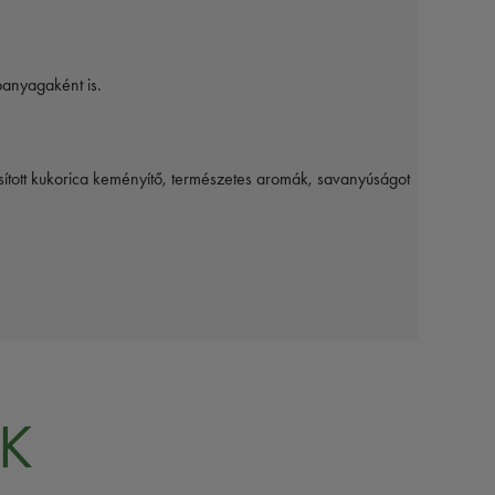
panyagaként is.
ított kukorica keményítő, természetes aromák, savanyúságot
K