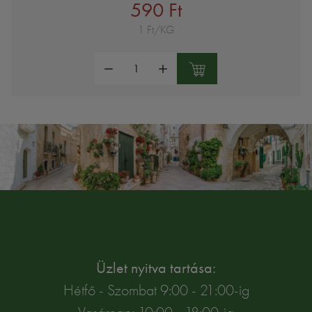
590 Ft
1 Ft/KG
Mennyiség:
Üzlet nyitva tartása:
Hétfő - Szombat 9:00 - 21:00-ig