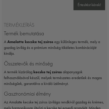
Értesítést kérek!
TERMÉKLEÍRÁS
Termék bemutatása
A
Amalatte kecske tej zsíros
egy különleges termék, mely a
gazdag ízvilág és a prémium minőség tökéletes kombinációját
kínálja.
Összetevők és minőség
A termék kizárólag
kecske tej zsíros
alapanyagok
felhasználásával készül, melyek természetes eredetűek és magas
minőségűek, garantálva a kiváló ízélményt.
Gasztronómiai élmény
Az Amalatte kecske tej zsíros ízvilága rendkívül gazdag és krémes,
mely harmonikusan ötvözi a kecske tej egyedi aromáját. Minden