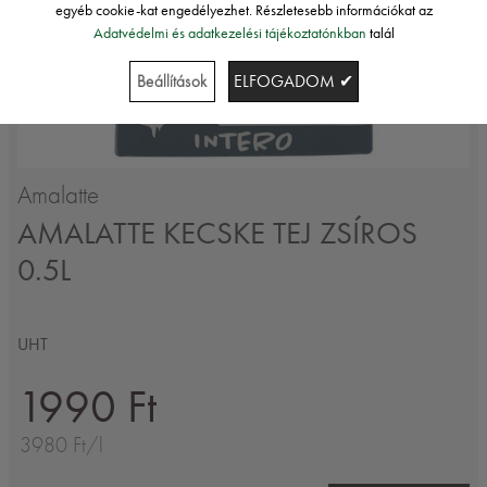
egyéb cookie-kat engedélyezhet. Részletesebb információkat az
Adatvédelmi és adatkezelési tájékoztatónkban
talál
Beállítások
ELFOGADOM ✔
Amalatte
AMALATTE KECSKE TEJ ZSÍROS
0.5L
UHT
1990 Ft
3980 Ft/l