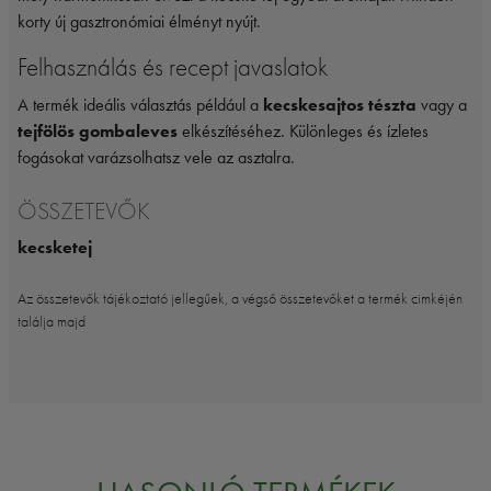
korty új gasztronómiai élményt nyújt.
Felhasználás és recept javaslatok
A termék ideális választás például a
kecskesajtos tészta
vagy a
tejfölös gombaleves
elkészítéséhez. Különleges és ízletes
fogásokat varázsolhatsz vele az asztalra.
ÖSSZETEVŐK
kecsketej
Az összetevők tájékoztató jellegűek, a végső összetevőket a termék cimkéjén
találja majd