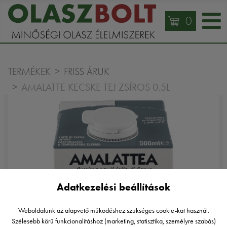
0
TERMÉKEK
FRISS ÁRUK
AMALATTE KECSKE TEJ ZSÍROS 0.5L
Adatkezelési beállítások
Weboldalunk az alapvető működéshez szükséges cookie-kat használ.
Szélesebb körű funkcionalitáshoz (marketing, statisztika, személyre szabás)