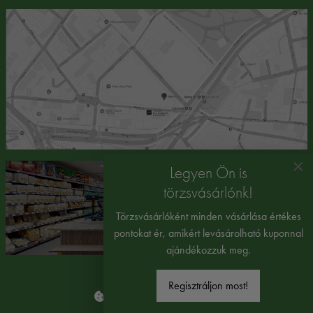
×
Legyen Ön is
törzsvásárlónk!
Törzsvásárlóként minden vásárlása értékes
pontokat ér, amikért levásárolható kuponnal
ajándékozzuk meg.
Regisztráljon most!
Süti beállítások módosítása