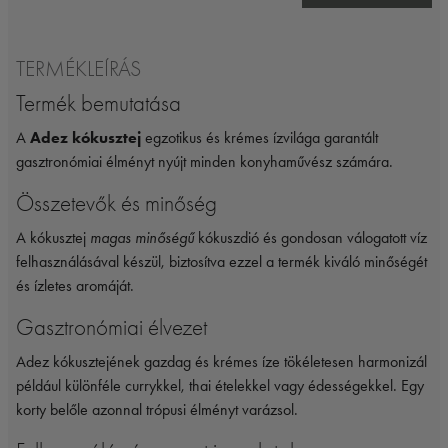
TERMÉKLEÍRÁS
Termék bemutatása
A
Adez kókusztej
egzotikus és krémes ízvilága garantált
gasztronómiai élményt nyújt minden konyhaművész számára.
Összetevők és minőség
A kókusztej
magas minőségű
kókuszdió és gondosan válogatott víz
felhasználásával készül, biztosítva ezzel a termék kiváló minőségét
és ízletes aromáját.
Gasztronómiai élvezet
Adez kókusztejének gazdag és krémes íze tökéletesen harmonizál
például különféle currykkel, thai ételekkel vagy édességekkel. Egy
korty belőle azonnal trópusi élményt varázsol.