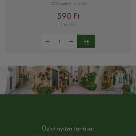
100% szardíniai tejből
590 Ft
1 Ft/KG
Mennyiség:
Üzlet nyitva tartása: