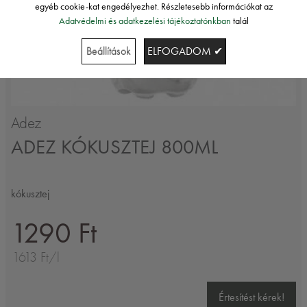
egyéb cookie-kat engedélyezhet. Részletesebb információkat az
Adatvédelmi és adatkezelési tájékoztatónkban
talál
Beállítások
ELFOGADOM ✔
Adez
ADEZ KÓKUSZTEJ 800ML
kókusztej
1290 Ft
1613 Ft/l
Értesítést kérek!