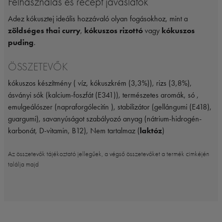
Felhasználás és recept javaslatok
Adez kókusztej ideális hozzávaló olyan fogásokhoz, mint a
zöldséges thai curry
,
kókuszos rizottó
vagy
kókuszos
puding
.
ÖSSZETEVŐK
kókuszos készítmény ( víz, kókuszkrém (3,3%)), rizs (3,8%),
ásványi sók (kalcium-foszfát (E341)), természetes aromák, só ,
emulgeálószer (napraforgólecitin ), stabilizátor (gellángumi (E418),
guargumi), savanyúságot szabályozó anyag (nátrium-hidrogén-
karbonát, D-vitamin, B12), Nem tartalmaz (
laktóz
)
Az összetevők tájékoztató jellegűek, a végső összetevőket a termék cimkéjén
találja majd