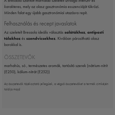
A Bresaola szárított marhaláb szeletelt ízvilága
intenzív és
karakteres
, mely az olasz gasztronómia esszenciáját tükrözi.
Minden falat egy újabb gasztronómiai utazásra repít.
Felhasználás és recept javaslatok
Az szeletelt Bresaola ideális választás
salátákhoz
,
antipasti
tálakhoz
és
szendvicsekhez
. Kiválóan párosítható olasz
borokkal is.
ÖSSZETEVŐK
marhahús, só , természetes aromák, tartósító szerek (nátrium-nitrit
(E250), kálium-nitrát (E252))
Az összetevők tájékoztató jellegűek, a végső összetevőket a termék cimkéjén
találja majd