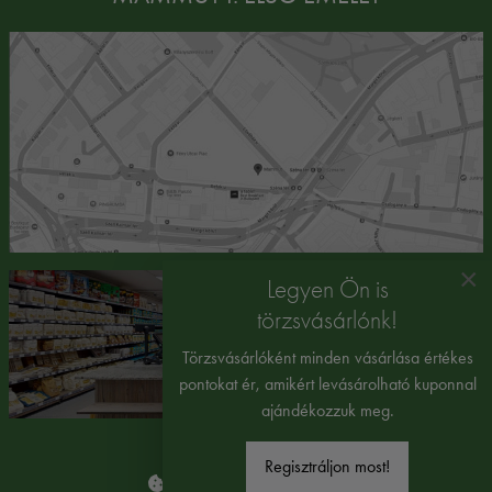
×
Legyen Ön is
törzsvásárlónk!
Törzsvásárlóként minden vásárlása értékes
pontokat ér, amikért levásárolható kuponnal
ajándékozzuk meg.
Regisztráljon most!
Süti beállítások módosítása