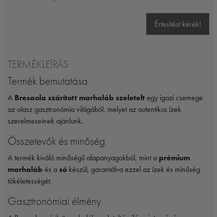
Értesítést kérek!
TERMÉKLEÍRÁS
Termék bemutatása
A
Bresaola szárított marhaláb szeletelt
egy igazi csemege
az olasz gasztronómia világából, melyet az autentikus ízek
szerelmeseinek ajánlunk.
Összetevők és minőség
A termék kiváló minőségű alapanyagokból, mint a
prémium
marhaláb
és a
só
készül, garantálva ezzel az ízek és minőség
tökéletességét.
Gasztronómiai élmény