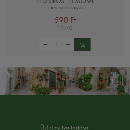
FÉLZSÍROS TEJ 500ML
100% szardíniai tejből
590 Ft
1 Ft/KG
Mennyiség:
Üzlet nyitva tartása: