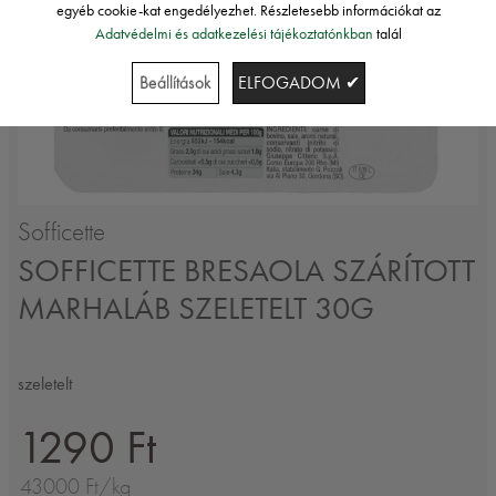
egyéb cookie-kat engedélyezhet. Részletesebb információkat az
Adatvédelmi és adatkezelési tájékoztatónkban
talál
Beállítások
ELFOGADOM ✔
Sofficette
SOFFICETTE BRESAOLA SZÁRÍTOTT
MARHALÁB SZELETELT 30G
szeletelt
1290 Ft
43000 Ft/kg