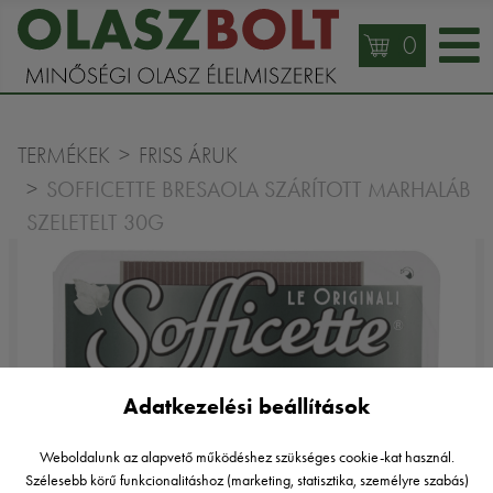
0
TERMÉKEK
FRISS ÁRUK
SOFFICETTE BRESAOLA SZÁRÍTOTT MARHALÁB
SZELETELT 30G
Adatkezelési beállítások
Weboldalunk az alapvető működéshez szükséges cookie-kat használ.
Szélesebb körű funkcionalitáshoz (marketing, statisztika, személyre szabás)