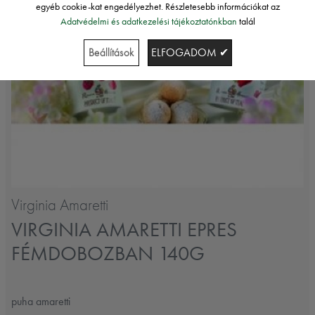
egyéb cookie-kat engedélyezhet. Részletesebb információkat az
Adatvédelmi és adatkezelési tájékoztatónkban
talál
Beállítások
ELFOGADOM ✔
Virginia Amaretti
VIRGINIA AMARETTI EPRES
FÉMDOBOZBAN 140G
puha amaretti