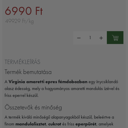
6990 Ft
49929 Ft/kg
Mennyiség:
TERMÉKLEÍRÁS
Termék bemutatása
A
Virginia amaretti epres fémdobozban
egy ínycsiklandó
olasz édesség, mely a hagyományos amaretti mandulás ízével és
friss eperrel készül.
Összetevők és minőség
A termék kiváló minőségű alapanyagokból készül, beleértve a
finom
mandulalisztet
,
cukrot
és friss
eperpürét
, amelyek