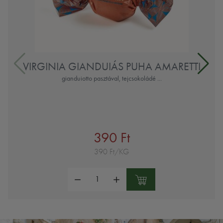
VIRGINIA GIANDUIÁS PUHA AMARETTI
gianduiotto pasztával, tejcsokoládé ...
390 Ft
390 Ft/KG
Mennyiség: