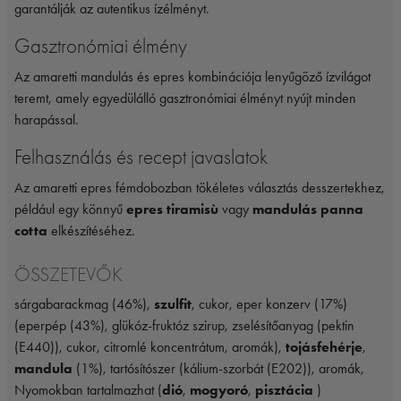
garantálják az autentikus ízélményt.
Gasztronómiai élmény
Az amaretti mandulás és epres kombinációja lenyűgöző ízvilágot
teremt, amely egyedülálló gasztronómiai élményt nyújt minden
harapással.
Felhasználás és recept javaslatok
Az amaretti epres fémdobozban tökéletes választás desszertekhez,
például egy könnyű
epres tiramisù
vagy
mandulás panna
cotta
elkészítéséhez.
ÖSSZETEVŐK
sárgabarackmag (46%),
szulfit
, cukor, eper konzerv (17%)
(eperpép (43%), glükóz-fruktóz szirup, zselésítőanyag (pektin
(E440)), cukor, citromlé koncentrátum, aromák),
tojásfehérje
,
mandula
(1%), tartósítószer (kálium-szorbát (E202)), aromák,
Nyomokban tartalmazhat (
dió
,
mogyoró
,
pisztácia
)