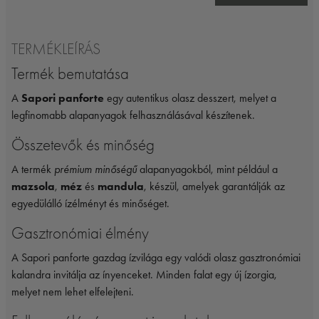
TERMÉKLEÍRÁS
Termék bemutatása
A
Sapori panforte
egy autentikus olasz desszert, melyet a
legfinomabb alapanyagok felhasználásával készítenek.
Összetevők és minőség
A termék
prémium minőségű
alapanyagokból, mint például a
mazsola
,
méz
és
mandula
, készül, amelyek garantálják az
egyedülálló ízélményt és minőséget.
Gasztronómiai élmény
A Sapori panforte gazdag ízvilága egy valódi olasz gasztronómiai
kalandra invitálja az ínyenceket. Minden falat egy új ízorgia,
melyet nem lehet elfelejteni.