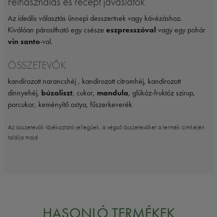
Felhasználás és recept javaslatok
Az ideális választás ünnepi desszertnek vagy kávézáshoz.
Kiválóan párosítható egy csésze
eszpresszóval
vagy egy pohár
vin santo
-val.
ÖSSZETEVŐK
kandírozott narancshéj , kandírozott citromhéj, kandírozott
dinnyehéj,
búzaliszt
, cukor,
mandula
, glükóz-fruktóz szirup,
porcukor, keményítő ostya, fűszerkeverék
Az összetevők tájékoztató jellegűek, a végső összetevőket a termék cimkéjén
találja majd
HASONLÓ TERMÉKEK