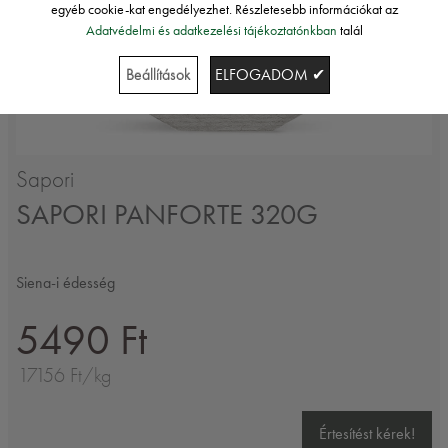
egyéb cookie-kat engedélyezhet. Részletesebb információkat az
Adatvédelmi és adatkezelési tájékoztatónkban
talál
Beállítások
ELFOGADOM ✔
Sapori
SAPORI PANFORTE 320G
Siena-i édesség
5490 Ft
17156 Ft/kg
Értesítést kérek!