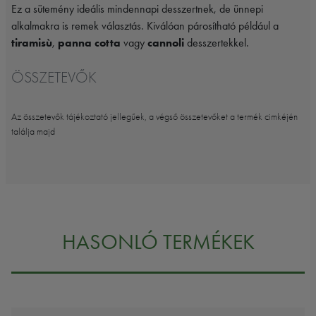
Ez a sütemény ideális mindennapi desszertnek, de ünnepi
alkalmakra is remek választás. Kiválóan párosítható például a
tiramisù
,
panna cotta
vagy
cannoli
desszertekkel.
ÖSSZETEVŐK
Az összetevők tájékoztató jellegűek, a végső összetevőket a termék cimkéjén
találja majd
HASONLÓ TERMÉKEK