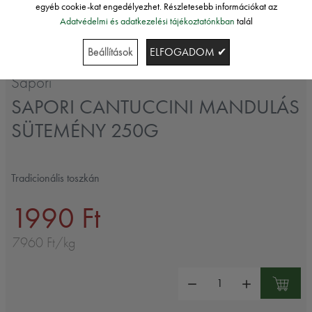
egyéb cookie-kat engedélyezhet. Részletesebb információkat az
Adatvédelmi és adatkezelési tájékoztatónkban
talál
Beállítások
ELFOGADOM ✔
Sapori
SAPORI CANTUCCINI MANDULÁS
SÜTEMÉNY 250G
Tradicionális toszkán
1990 Ft
7960 Ft/kg
Mennyiség: