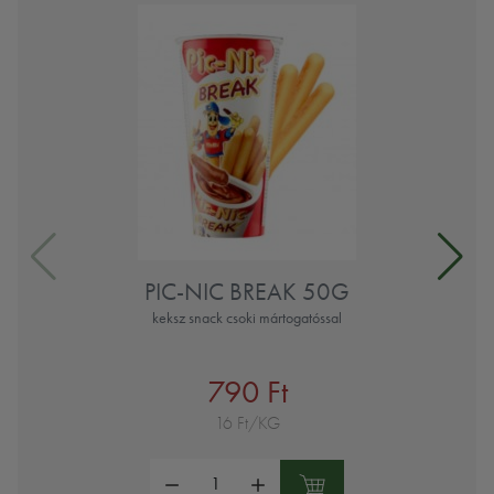
PIC-NIC BREAK 50G
keksz snack csoki mártogatóssal
790 Ft
16 Ft/KG
Mennyiség: