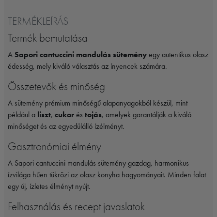
TERMÉKLEÍRÁS
Termék bemutatása
A
Sapori cantuccini mandulás sütemény
egy autentikus olasz
édesség, mely kiváló választás az ínyencek számára.
Összetevők és minőség
A sütemény prémium minőségű alapanyagokból készül, mint
például a
liszt
,
cukor
és
tojás
, amelyek garantálják a kiváló
minőséget és az egyedülálló ízélményt.
Gasztronómiai élmény
A Sapori cantuccini mandulás sütemény gazdag, harmonikus
ízvilága hűen tükrözi az olasz konyha hagyományait. Minden falat
egy új, ízletes élményt nyújt.
Felhasználás és recept javaslatok