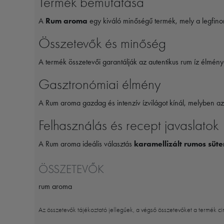
Termék bemutatása
A
Rum aroma
egy kiváló minőségű termék, mely a legfinom
Összetevők és minőség
A termék összetevői garantálják az autentikus rum íz élmé
Gasztronómiai élmény
A Rum aroma gazdag és intenzív ízvilágot kínál, melyben az
Felhasználás és recept javaslatok
A Rum aroma ideális választás
karamellizált rumos sü
ÖSSZETEVŐK
rum aroma
Az összetevők tájékoztató jellegűek, a végső összetevőket a termék ci