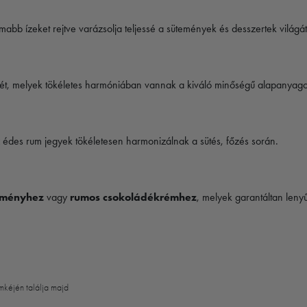
abb ízeket rejtve varázsolja teljessé a sütemények és desszertek világát
nyét, melyek tökéletes harmóniában vannak a kiváló minőségű alapanyago
 édes rum jegyek tökéletesen harmonizálnak a sütés, főzés során.
teményhez
vagy
rumos csokoládékrémhez
, melyek garantáltan leny
mkéjén találja majd