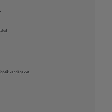
.
kkal.
űgözik vendégeidet.