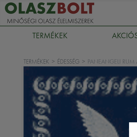
TERMÉKEK
AKCIÓ
PANEANGELI RUM
TERMÉKEK
ÉDESSÉG