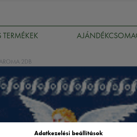
S TERMÉKEK
AJÁNDÉKCSOM
 AROMA 2DB
Adatkezelési beállítások