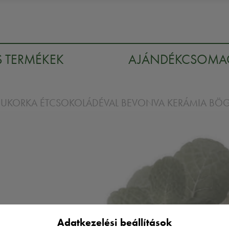
S TERMÉKEK
AJÁNDÉKCSOM
 CUKORKA ÉTCSOKOLÁDÉVAL BEVONVA KERÁMIA BÖ
Adatkezelési beállítások