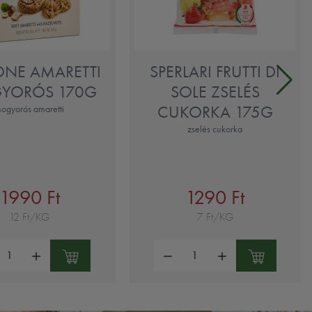
ONE AMARETTI
SPERLARI FRUTTI DI
YORÓS 170G
SOLE ZSELÉS
CUKORKA 175G
ogyorós amaretti
zselés cukorka
1990 Ft
1290 Ft
12 Ft/KG
7 Ft/KG
ség:
Mennyiség: