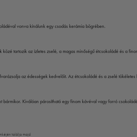
oládéval vonva kínálunk egy csodás kerámia bögrében.
közé tartozik az ízletes zselé, a magas minőségű étcsokoládé és a fin
elvarázsolja az édességek kedvelőit. Az étcsokoládé és a zselé tökéletes 
t bármikor. Kiválóan párosítható egy finom kávéval vagy forró csokoládé
mkéjén találja majd