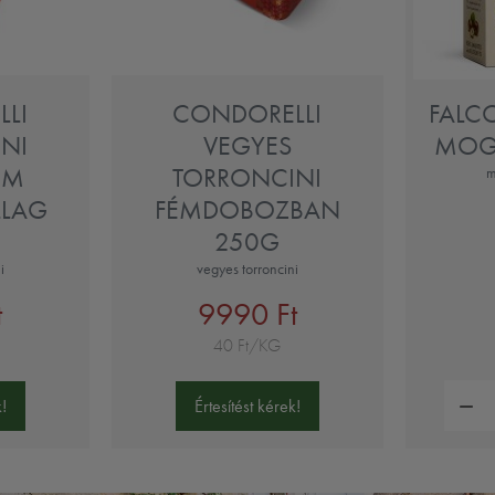
LI
CONDORELLI
FALC
NI
VEGYES
MOG
ÉM
TORRONCINI
m
LLAG
FÉMDOBOZBAN
250G
i
vegyes torroncini
t
9990 Ft
40 Ft/KG
Mennyi
!
Értesítést kérek!