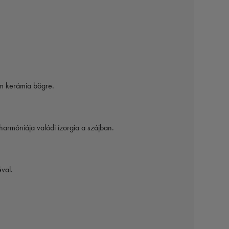
om kerámia bögre.
harmóniája valódi ízorgia a szájban.
val.