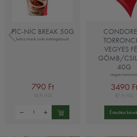
PIC-NIC BREAK 50G
CONDOREL
TORRONCI
keksz snack csoki mártogatóssal
VEGYES F
GÖMB/CSI
40G
vegyes torroncin
790 Ft
3490 F
16 Ft/KG
87 Ft/KG
Mennyiség:
Értesítést kérek