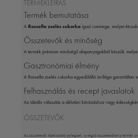
TERMÉKLEÍRÁS
Termék bemutatása
A
Rossella zselés cukorka
igazi csemege, melyet étcsok
Összetevők és minőség
A termék prémium minőségű alapanyagokból készült, melyek 
Gasztronómiai élmény
A Rossella zselés cukorka egyedülálló ízvilága garantáltan 
Felhasználás és recept javaslatok
Az ideális választás a délutáni kávézáshoz vagy édességkén
ÖSSZETEVŐK
Az összetevők tájékoztató jellegűek, a végső összetevőket a termék ci