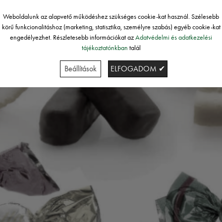
Weboldalunk az alapvető működéshez szükséges cookie-kat használ. Szélesebb
körű funkcionalitáshoz (marketing, statisztika, személyre szabás) egyéb cookie-kat
engedélyezhet. Részletesebb információkat az
Adatvédelmi és adatkezelési
tájékoztatónkban
talál
Beállítások
ELFOGADOM ✔