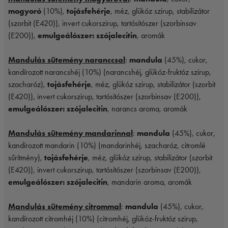
mogyoró
(10%),
tojásfehérje
, méz, glükóz szirup, stabilizátor
(szorbit (E420)), invert cukorszirup, tartósítószer (szorbinsav
(E200)),
emulgeálószer: szójalecitin
, aromák
Mandulás sütemény naranccsal
:
mandula
(45%), cukor,
kandírozott narancshéj (10%) (narancshéj, glükóz-fruktóz szirup,
szacharóz),
tojásfehérje
, méz, glükóz szirup, stabilizátor (szorbit
(E420)), invert cukorszirup, tartósítószer (szorbinsav (E200)),
emulgeálószer: szójalecitin
, narancs aroma, aromák
Mandulás sütemény mandarinnal
:
mandula
(45%), cukor,
kandírozott mandarin (10%) (mandarinhéj, szacharóz, citromlé
sűrítmény),
tojásfehérje
, méz, glükóz szirup, stabilizátor (szorbit
(E420)), invert cukorszirup, tartósítószer (szorbinsav (E200)),
emulgeálószer: szójalecitin
, mandarin aroma, aromák
Mandulás sütemény citrommal
:
mandula
(45%), cukor,
kandírozott citromhéj (10%) (citromhéj, glükóz-fruktóz szirup,