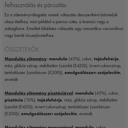
Felhasználás és párosítás
Ez a süteményválogatás remek választás desszertként bármelyik
olasz ételhez, mint például a panna cotta, a tiramisù vagy a
zabaglione. Emellett tökéletes választás egy romantikus vacsorához
vagy baráti összejövetelhez.
ÖSSZETEVŐK
Mandulás sütemény
:
mandula
(45%), cukor,
tojásfehérje
,
méz, glükóz szirup, stabilizátor (szorbit (E420)), invert cukorszirup,
tartósítószer (szorbinsav (E200)),
emulgeálószer: szójalecitin
,
aromák
Mandulás sütemény pisztáciával
:
mandula
(45%), cukor,
pisztácia
(10%),
tojásfehérje
, méz, glükóz szirup, stabilizátor
(szorbit (E420)), invert cukorszirup, tartósítószer (szorbinsav
(E200)),
emulgeálószer: szójalecitin
, aromák
Mandulás sütemény mogyoróval
:
mandula
, cukor,