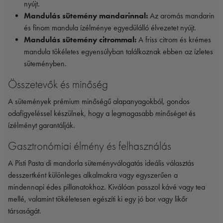
nyújt.
Mandulás sütemény mandarinnal:
Az aromás mandarin
és finom mandula ízélménye egyedülálló élvezetet nyújt.
Mandulás sütemény citrommal:
A friss citrom és krémes
mandula tökéletes egyensúlyban találkoznak ebben az ízletes
süteményben.
Összetevők és minőség
A sütemények prémium minőségű alapanyagokból, gondos
odafigyeléssel készülnek, hogy a legmagasabb minőséget és
ízélményt garantálják.
Gasztronómiai élmény és felhasználás
A Pisti Pasta di mandorla süteményválogatás ideális választás
desszertként különleges alkalmakra vagy egyszerűen a
mindennapi édes pillanatokhoz. Kiválóan passzol kávé vagy tea
mellé, valamint tökéletesen egészíti ki egy jó bor vagy likőr
társaságát.