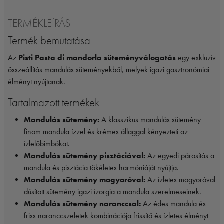
TERMÉKLEÍRÁS
Termék bemutatása
Az
Pisti Pasta di mandorla süteményválogatás
egy exkluzív
összeállítás mandulás süteményekből, melyek igazi gasztronómiai
élményt nyújtanak.
Tartalmazott termékek
Mandulás sütemény:
A klasszikus mandulás sütemény
finom mandula ízzel és krémes állaggal kényezteti az
ízlelőbimbókat.
Mandulás sütemény pisztáciával:
Az egyedi párosítás a
mandula és pisztácia tökéletes harmóniáját nyújtja.
Mandulás sütemény mogyoróval:
Az ízletes mogyoróval
dúsított sütemény igazi ízorgia a mandula szerelmeseinek.
Mandulás sütemény naranccsal:
Az édes mandula és
friss naranccszeletek kombinációja frissítő és ízletes élményt