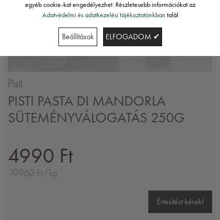
egyéb cookie-kat engedélyezhet. Részletesebb információkat az
Adatvédelmi és adatkezelési tájékoztatónkban
talál
Beállítások
ELFOGADOM ✔
Pisti
PISTI PASTA DI MANDORLA
SÜTEMÉNYVÁLOGATÁS 250G
4990 Ft
19960 Ft/kg
Értesítést kérek!