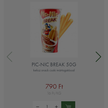
PIC-NIC BREAK 50G
keksz snack csoki mártogatóssal
790 Ft
16 Ft/KG
Mennyiség: