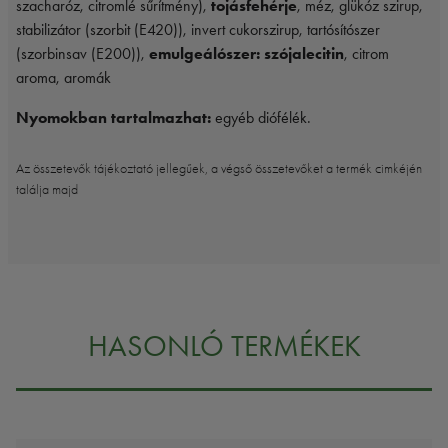
szacharóz, citromlé sűrítmény),
tojásfehérje
, méz, glükóz szirup,
stabilizátor (szorbit (E420)), invert cukorszirup, tartósítószer
(szorbinsav (E200)),
emulgeálószer: szójalecitin
, citrom
aroma, aromák
Nyomokban tartalmazhat:
egyéb diófélék.
Az összetevők tájékoztató jellegűek, a végső összetevőket a termék cimkéjén
találja majd
HASONLÓ TERMÉKEK