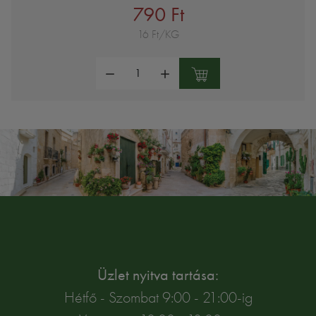
790 Ft
16 Ft/KG
Mennyiség:
Üzlet nyitva tartása:
Hétfő - Szombat 9:00 - 21:00-ig