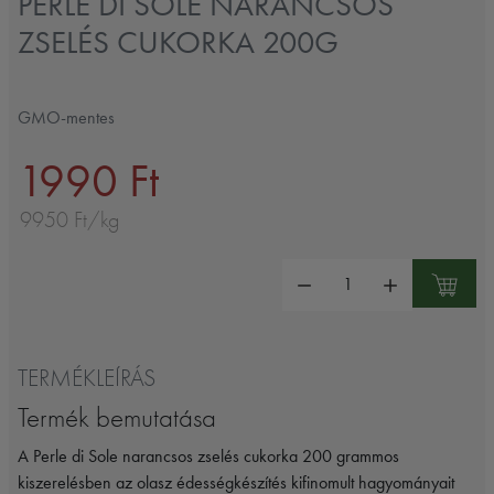
PERLE DI SOLE NARANCSOS
ZSELÉS CUKORKA 200G
GMO-mentes
1990 Ft
9950 Ft/kg
Mennyiség:
TERMÉKLEÍRÁS
Termék bemutatása
A Perle di Sole narancsos zselés cukorka 200 grammos
kiszerelésben az olasz édességkészítés kifinomult hagyományait