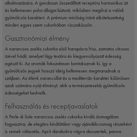
alkalmazására. A gondosan összeállított receptúra harmonikus ízt
és kellemesen puha állagot biztosít, miközben megőrzi a valódi
gyümölcsös karaktert. A prémium minőség iránti elkötelezettség
minden egyes szem cukorkában visszaköszön.
Gasztronómiai élmény
A narancsos zselés cukorka első harapásra friss, zamatos citrusos
ízével hódít, amelyet lágy textúra és kiegyensúlyozott édesség
egészít ki. Az aromák fokozatosan bontakoznak ki, így a
gyümölcsös jegyek hosszú ideig kellemesen megmaradnak a
szájban. Az élénk narancsillat és a mediterrán karakter különösen
azok számára nyújt élményt, akik a természetesebb gyümölcsös
édességeket kedvelik.
Felhasználás és receptjavaslatok
A Perle di Sole narancsos zselés cukorka kiváló önmagában
fogyasztva, de elegáns kínálótálon vagy ajándékcsomag részeként
is remek választás. Apró darabokra vágva desszertek, panna