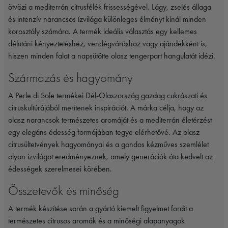
ötvözi a mediterrán citrusfélék frissességével. Lágy, zselés állaga
és intenzív narancsos ízvilága különleges élményt kínál minden
korosztály számára. A termék ideális választás egy kellemes
délutáni kényeztetéshez, vendégváráshoz vagy ajándékként is,
hiszen minden falat a napsütötte olasz tengerpart hangulatát idézi.
Származás és hagyomány
A Perle di Sole termékei Dél-Olaszország gazdag cukrászati és
citruskultúrájából merítenek inspirációt. A márka célja, hogy az
olasz narancsok természetes aromáját és a mediterrán életérzést
egy elegáns édesség formájában tegye elérhetővé. Az olasz
citrusültetvények hagyományai és a gondos kézműves szemlélet
olyan ízvilágot eredményeznek, amely generációk óta kedvelt az
édességek szerelmesei körében.
Összetevők és minőség
A termék készítése során a gyártó kiemelt figyelmet fordít a
természetes citrusos aromák és a minőségi alapanyagok