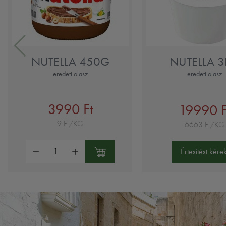
NUTELLA 450G
NUTELLA 
eredeti olasz
eredeti olasz
3990 Ft
19990 F
9 Ft/KG
6663 Ft/KG
Mennyiség:
Értesítést kérek