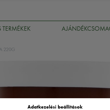
S TERMÉKEK
AJÁNDÉKCSOM
A 220G
Adatkezelési beállítások