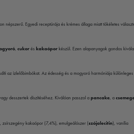
n népszerű. Egyedi receptúrája és krémes állaga miatt tökéletes választ
ogyoró
,
cukor
és
kakaópor
készül. Ezen alapanyagok gondos kiválas
sdíti az ízlelőbimbókat. Az édesség és a mogyoró harmóniája különleges 
vagy desszertek díszítéséhez. Kiválóan passzol a
pancake
, a
csemege
 zsírszegény kakaópor (7,4%), emulgeálószer (
szójalecitin
), vanília