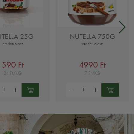
TELLA 25G
NUTELLA 750G
eredeti olasz
eredeti olasz
590 Ft
4990 Ft
24 Ft/KG
7 Ft/KG
ség:
Mennyiség: