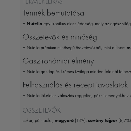
TERMÉKLEÍRÁS
Termék bemutatása
A
Nutella
egy ikonikus olasz édesség, mely az egész világo
Összetevők és minőség
A Nutella prémium minőségű összetevőkből, mint a finom
m
Gasztronómiai élmény
A Nutella gazdag és krémes ízvilága minden falatnál felpez
Felhasználás és recept javaslatok
A Nutella tökéletes választás reggelire, péksüteményekhez 
ÖSSZETEVŐK
cukor, pálmaolaj,
mogyoró
(13%),
sovány tejpor
(8,7%),