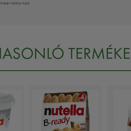
mkéjén találja majd
HASONLÓ TERMÉKE