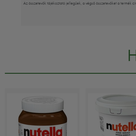
Az összetevők tájékoztató jellegűek, a végső összetevőket a termék ci