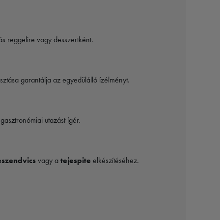
ás reggelire vagy desszertként.
ztása garantálja az egyedülálló ízélményt.
gasztronómiai utazást ígér.
szendvics
vagy a
tejespite
elkészítéséhez.