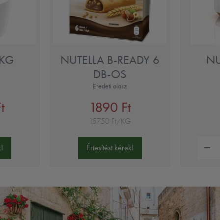
3KG
NUTELLA B-READY 6
NU
DB-OS
Eredeti olasz
t
1890 Ft
15750 Ft/KG
Mennyi
!
Értesítést kérek!