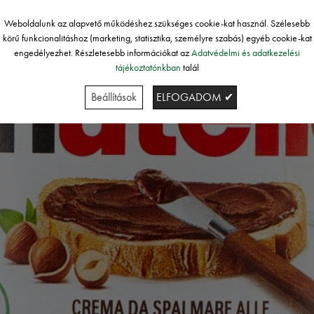
Weboldalunk az alapvető működéshez szükséges cookie-kat használ. Szélesebb
körű funkcionalitáshoz (marketing, statisztika, személyre szabás) egyéb cookie-kat
engedélyezhet. Részletesebb információkat az
Adatvédelmi és adatkezelési
tájékoztatónkban
talál
Beállítások
ELFOGADOM ✔