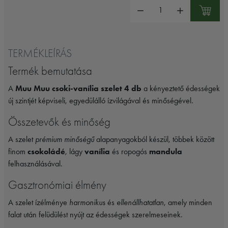
Mennyiség:
TERMÉKLEÍRÁS
Termék bemutatása
A
Muu Muu csoki-vanília szelet 4 db
a kényeztető édességek
új szintjét képviseli, egyedülálló ízvilágával és minőségével.
Összetevők és minőség
A szelet
prémium minőségű
alapanyagokból készül, többek között
finom
csokoládé
, lágy
vanília
és ropogós
mandula
felhasználásával.
Gasztronómiai élmény
A szelet ízélménye
harmonikus
és
ellenállhatatlan
, amely minden
falat után felüdülést nyújt az édességek szerelmeseinek.