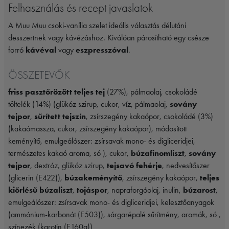
Felhasználás és recept javaslatok
A Muu Muu csoki-vanília szelet ideális választás délutáni
desszertnek vagy kávézáshoz. Kiválóan párosítható egy csésze
forró
kávéval
vagy
eszpresszóval
.
ÖSSZETEVŐK
friss pasztőrözött teljes tej
(27%), pálmaolaj, csokoládé
töltelék (14%) (glükóz szirup, cukor, víz, pálmaolaj,
sovány
tejpor
,
sűrített tejszín
, zsírszegény kakaópor, csokoládé (3%)
(kakaómassza, cukor, zsírszegény kakaópor), módosított
keményítő, emulgeálószer: zsírsavak mono- és digliceridjei,
természetes kakaó aroma, só ), cukor,
búzafinomliszt
,
sovány
tejpor
, dextróz, glükóz szirup,
tejsavó fehérje
, nedvesítőszer
(glicerin (E422)),
búzakeményítő
, zsírszegény kakaópor,
teljes
kiőrlésű búzaliszt
,
tojáspor
, napraforgóolaj, inulin,
búzarost
,
emulgeálószer: zsírsavak mono- és digliceridjei, kelesztőanyagok
(ammónium-karbonát (E503)), sárgarépalé sűrítmény, aromák, só ,
színezék (karotin (E160a))