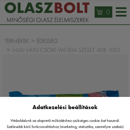
0
TERMÉKEK
ÉDESSÉG
MUU MUU CSOKI-VANÍLIA SZELET 4DB 112G
Adatkezelési beállítások
Weboldalunk az alapvető működéshez szükséges cookie-kat használ.
Szélesebb körű funkcionalitáshoz (marketing, statisztika, személyre szabás)