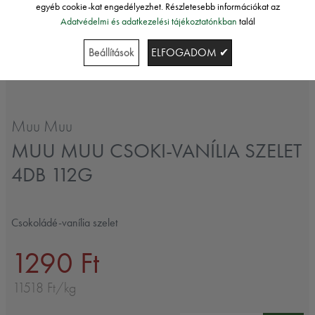
egyéb cookie-kat engedélyezhet. Részletesebb információkat az
Adatvédelmi és adatkezelési tájékoztatónkban
talál
Beállítások
ELFOGADOM ✔
Muu Muu
MUU MUU CSOKI-VANÍLIA SZELET
4DB 112G
Csokoládé-vanília szelet
1290 Ft
11518 Ft/kg