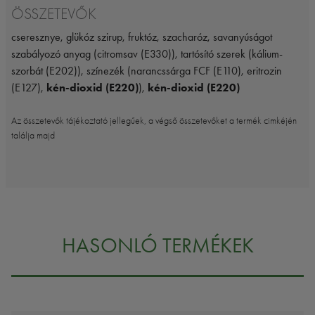
ÖSSZETEVŐK
cseresznye, glükóz szirup, fruktóz, szacharóz, savanyúságot
szabályozó anyag (citromsav (E330)), tartósító szerek (kálium-
szorbát (E202)), színezék (narancssárga FCF (E110), eritrozin
(E127),
kén-dioxid (E220)
),
kén-dioxid (E220)
Az összetevők tájékoztató jellegűek, a végső összetevőket a termék cimkéjén
találja majd
HASONLÓ TERMÉKEK