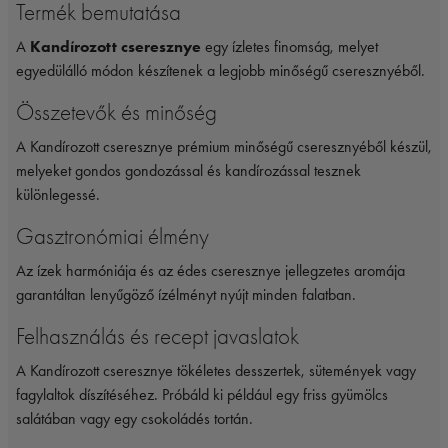
Termék bemutatása
A
Kandírozott cseresznye
egy ízletes finomság, melyet
egyedülálló módon készítenek a legjobb minőségű cseresznyéből.
Összetevők és minőség
A Kandírozott cseresznye prémium minőségű cseresznyéből készül,
melyeket gondos gondozással és kandírozással tesznek
különlegessé.
Gasztronómiai élmény
Az ízek harmóniája és az édes cseresznye jellegzetes aromája
garantáltan lenyűgöző ízélményt nyújt minden falatban.
Felhasználás és recept javaslatok
A Kandírozott cseresznye tökéletes desszertek, sütemények vagy
fagylaltok díszítéséhez. Próbáld ki például egy friss gyümölcs
salátában vagy egy csokoládés tortán.