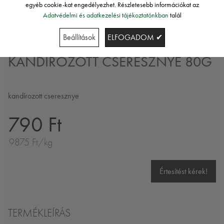
egyéb cookie-kat engedélyezhet. Részletesebb információkat az
Adatvédelmi és adatkezelési tájékoztatónkban
talál
Beállítások
ELFOGADOM ✔
Gi.AN.
KANDÍROZOTT CSERESZNYE 80G
kandírozott cseresznye
790 Ft
9875 Ft/kg
Értesítést kérek!
TERMÉKLEÍRÁS