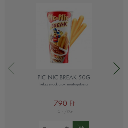
PIC-NIC BREAK 50G
keksz snack csoki mártogatóssal
790 Ft
16 Ft/KG
Mennyiség: