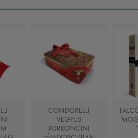
LI
CONDORELLI
FALC
NI
VEGYES
MOG
ÉM
TORRONCINI
m
LLAG
FÉMDOBOZBAN