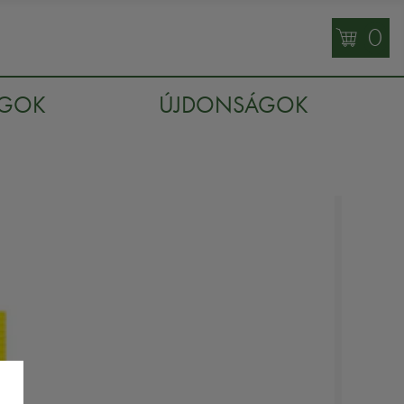
0
AGOK
ÚJDONSÁGOK