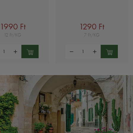
1990 Ft
1290 Ft
12 Ft/KG
7 Ft/KG
ség:
Mennyiség: