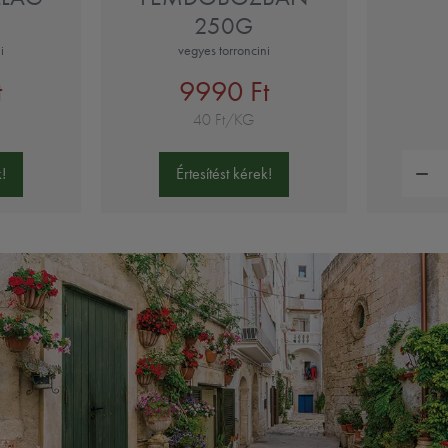
250G
i
vegyes torroncini
t
9990 Ft
40 Ft/KG
Mennyi
!
Értesítést kérek!