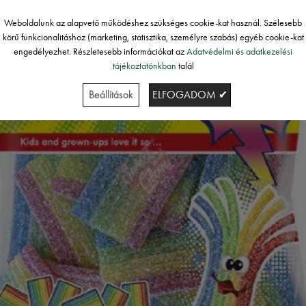
Weboldalunk az alapvető működéshez szükséges cookie-kat használ. Szélesebb
körű funkcionalitáshoz (marketing, statisztika, személyre szabás) egyéb cookie-kat
engedélyezhet. Részletesebb információkat az
Adatvédelmi és adatkezelési
tájékoztatónkban
talál
Beállítások
ELFOGADOM ✔