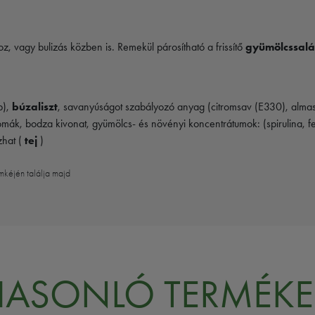
, vagy bulizás közben is. Remekül párosítható a frissítő
gyümölcssalá
p),
búzaliszt
, savanyúságot szabályozó anyag (citromsav (E330), almasav
omák, bodza kivonat, gyümölcs- és növényi koncentrátumok: (spirulina, fe
hat (
tej
)
mkéjén találja majd
HASONLÓ TERMÉKE