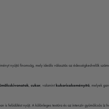
ményt nyújtó finomság, mely ideális választás az édességkedvelők szám
ümölcskivonatok
,
cukor
, valamint
kukoricakeményítő
, melyek gara
gban is felüdülést nyújt. A különleges textúra és az intenzív gyümölcsös í