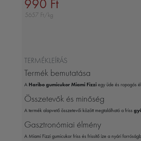
990 Ft
5657 Ft/kg
TERMÉKLEÍRÁS
Termék bemutatása
A
Haribo gumicukor Miami Fizzi
egy üde és ropogós él
Összetevők és minőség
A termék alapvető összetevői között megtalálható a friss
gy
Gasztronómiai élmény
A Miami Fizzi gumicukor friss és frissítő íze a nyári forrósá