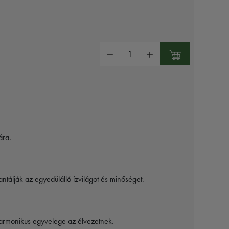
Mennyiség:
ára.
ntálják az egyedülálló ízvilágot és minőséget.
z harmonikus egyvelege az élvezetnek.