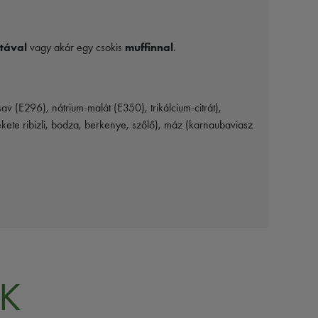
tával
vagy akár egy csokis
muffinnal
.
 (E296), nátrium-malát (E350), trikálcium-citrát),
kete ribizli, bodza, berkenye, szőlő), máz (karnaubaviasz
K