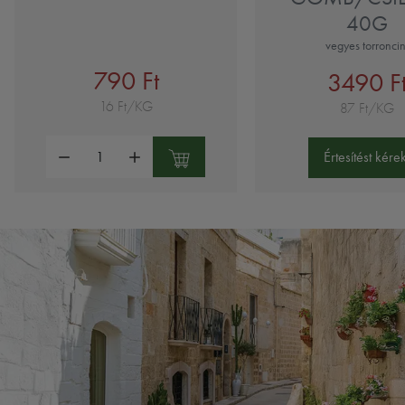
40G
vegyes torroncin
790 Ft
3490 F
16 Ft/KG
87 Ft/KG
Mennyiség:
Értesítést kérek