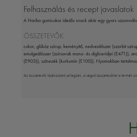
Felhasználás és recept javaslatok
A Haribo gumicukor ideális snack akár egy gyors uzsonnához
ÖSSZETEVŐK
cukor, glükóz szirup, keményítő, nedvesítőszer (szorbit sziru
emulgeálószer (zsírsavak mono- és digliceridjei (E471)), ar
(E903)), színezék (kurkumin (E100)), Nyomokban tartalmaz
Az összetevők tájékoztató jellegűek, a végső összetevőket a termék ci