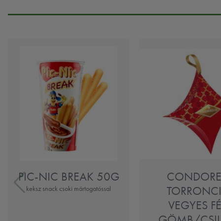
PIC-NIC BREAK 50G
CONDOREL
TORRONCI
keksz snack csoki mártogatóssal
VEGYES F
GÖMB/CSI