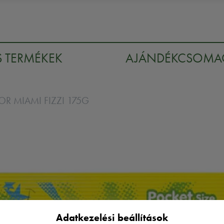
S TERMÉKEK
AJÁNDÉKCSOM
R MIAMI FIZZI 175G
Adatkezelési beállítások