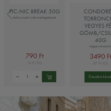
PIC-NIC BREAK 50G
CONDOREL
TORRONCI
keksz snack csoki mártogatóssal
VEGYES F
GÖMB/CSI
40G
vegyes torroncin
790 Ft
3490 F
16 Ft/KG
87 Ft/KG
Mennyiség:
Értesítést kérek