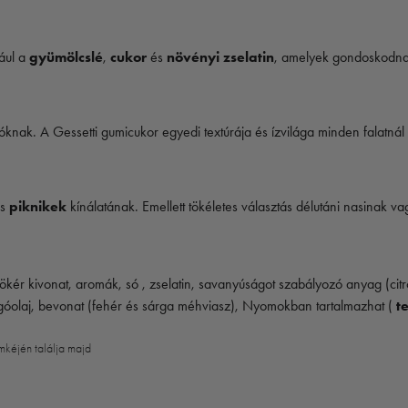
ául a
gyümölcslé
,
cukor
és
növényi zselatin
, amelyek gondoskodnak
óknak. A Gessetti gumicukor egyedi textúrája és ízvilága minden falatnál
s
piknikek
kínálatának. Emellett tökéletes választás délutáni nasinak v
ökér kivonat, aromák, só , zselatin, savanyúságot szabályozó anyag (ci
forgóolaj, bevonat (fehér és sárga méhviasz), Nyomokban tartalmazhat (
t
mkéjén találja majd