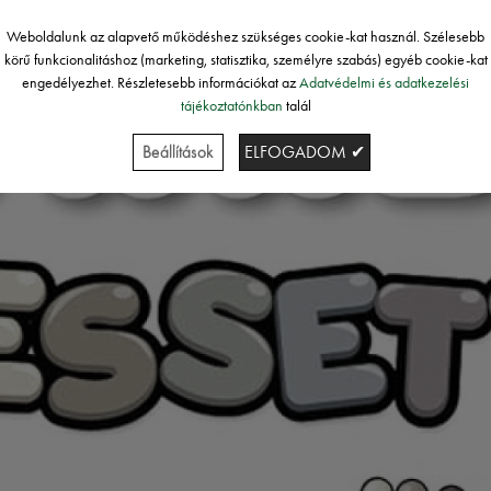
Weboldalunk az alapvető működéshez szükséges cookie-kat használ. Szélesebb
körű funkcionalitáshoz (marketing, statisztika, személyre szabás) egyéb cookie-kat
engedélyezhet. Részletesebb információkat az
Adatvédelmi és adatkezelési
tájékoztatónkban
talál
Beállítások
ELFOGADOM ✔