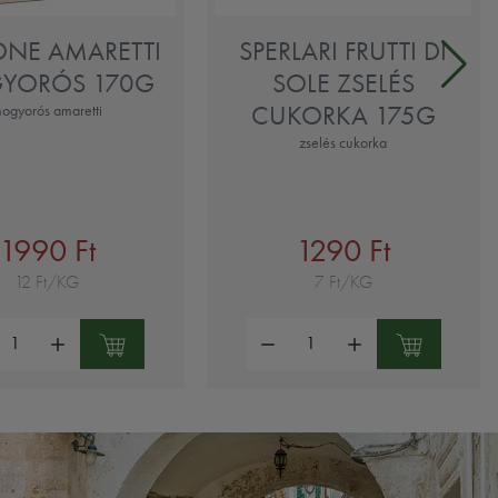
ONE AMARETTI
SPERLARI FRUTTI DI
YORÓS 170G
SOLE ZSELÉS
CUKORKA 175G
ogyorós amaretti
zselés cukorka
1990 Ft
1290 Ft
12 Ft/KG
7 Ft/KG
ség:
Mennyiség: