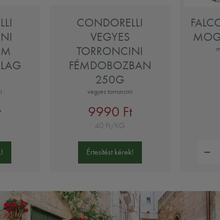
LI
CONDORELLI
FALC
NI
VEGYES
MOG
ÉM
TORRONCINI
m
LLAG
FÉMDOBOZBAN
250G
i
vegyes torroncini
t
9990 Ft
40 Ft/KG
Mennyi
!
Értesítést kérek!