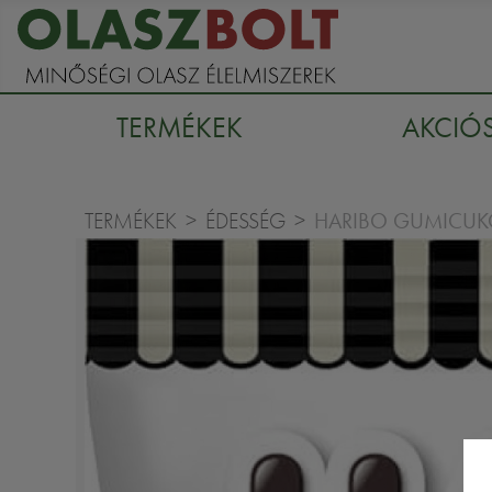
TERMÉKEK
AKCIÓ
HARIBO GUMICUKO
TERMÉKEK
ÉDESSÉG