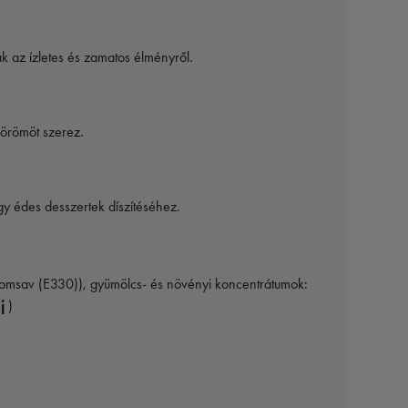
 az ízletes és zamatos élményről.
 örömöt szerez.
agy édes desszertek díszítéséhez.
tromsav (E330)), gyümölcs- és növényi koncentrátumok:
ej
)