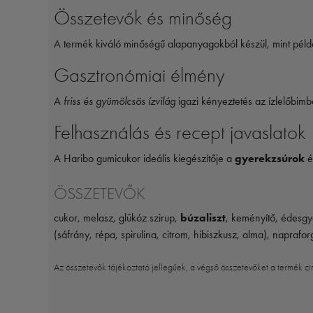
Összetevők és minőség
A termék kiváló minőségű alapanyagokból készül, mint péld
Gasztronómiai élmény
A
friss és gyümölcsös ízvilág
igazi kényeztetés az ízlelőbimb
Felhasználás és recept javaslatok
A Haribo gumicukor ideális kiegészítője a
gyerekzsúrok
é
ÖSSZETEVŐK
cukor, melasz, glükóz szirup,
búzaliszt
, keményítő, édesgy
(sáfrány, répa, spirulina, citrom, hibiszkusz, alma), napra
Az összetevők tájékoztató jellegűek, a végső összetevőket a termék ci