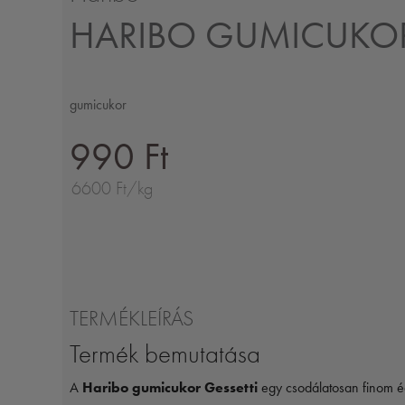
HARIBO GUMICUKOR
gumicukor
990 Ft
6600 Ft/kg
TERMÉKLEÍRÁS
Termék bemutatása
A
Haribo gumicukor Gessetti
egy csodálatosan finom éd