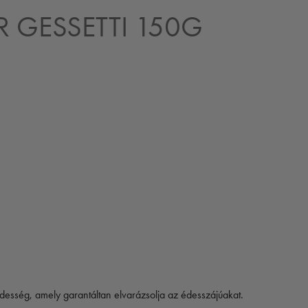
 GESSETTI 150G
esség, amely garantáltan elvarázsolja az édesszájúakat.