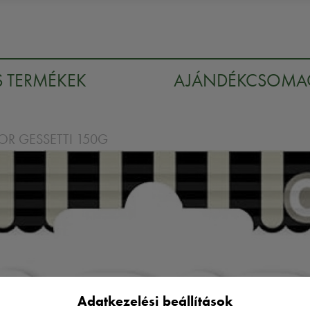
S TERMÉKEK
AJÁNDÉKCSOM
R GESSETTI 150G
Adatkezelési beállítások