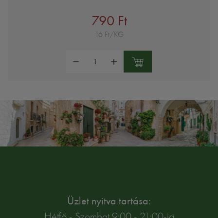
790 Ft
16 Ft/KG
Mennyiség:
Üzlet nyitva tartása:
Hétfő - Szombat 9:00 - 21:00-ig