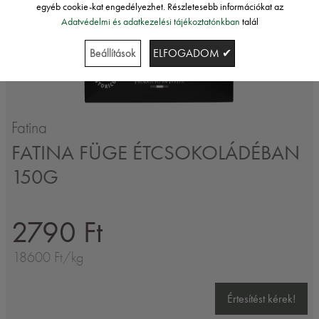
egyéb cookie-kat engedélyezhet. Részletesebb információkat az
Adatvédelmi és adatkezelési tájékoztatónkban
talál
Beállítások
ELFOGADOM ✔
Fatina
FATINA FÜGE ÉTCSOKOLÁDÉBAN
150G
2790 Ft
18600 Ft/kg
Értesítést kérek!