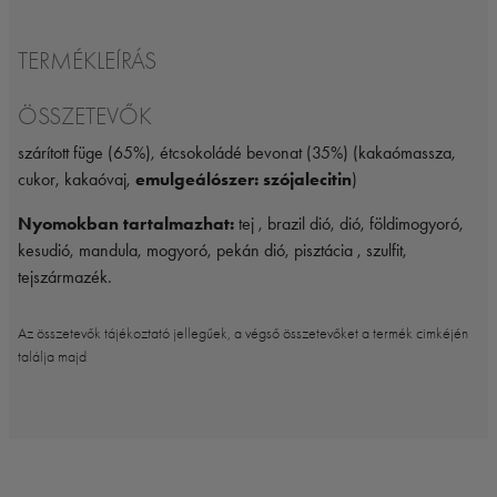
TERMÉKLEÍRÁS
ÖSSZETEVŐK
szárított füge (65%), étcsokoládé bevonat (35%) (kakaómassza,
cukor, kakaóvaj,
emulgeálószer: szójalecitin
)
Nyomokban tartalmazhat:
tej , brazil dió, dió, földimogyoró,
kesudió, mandula, mogyoró, pekán dió, pisztácia , szulfit,
tejszármazék.
Az összetevők tájékoztató jellegűek, a végső összetevőket a termék cimkéjén
találja majd