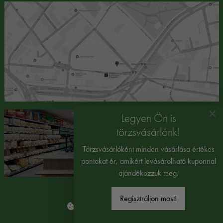
×
Legyen Ön is
törzsvásárlónk!
Törzsvásárlóként minden vásárlása értékes
pontokat ér, amikért levásárolható kuponnal
ajándékozzuk meg.
Regisztráljon most!
Süti beállítások módosítása