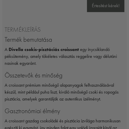
Értesítést kérek!
TERMÉKLEÍRÁS
Termék bemutatása
A
Divella csokis-pisztáciás croissant
egy ínycsiklandó
péksütemény, amely tökéletes választás reggelire vagy délutáni
nasinak egyaránt.
Összetevők és minőség
A croissant prémium minőségű alapanyagok felhasználásával
készül, mint például puha liszt, kiváló minőségű csoki és ropogós
pisztácia, amelyek garantálják az autentikus ízélményt.
Gasztronómiai élmény
A croissant gazdag csokoládé és pisztácia ízvilága harmonikusan
egészíti ki egymást, így minden falat egy valódi ízorgiát kínál az