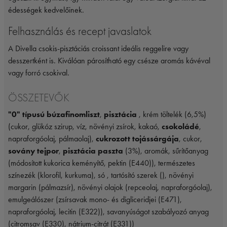
édességek kedvelőinek.
Felhasználás és recept javaslatok
A Divella csokis-pisztáciás croissant ideális reggelire vagy
desszertként is. Kiválóan párosítható egy csésze aromás kávéval
vagy forró csokival.
ÖSSZETEVŐK
"0" típusú búzafinomliszt
,
pisztácia
, krém töltelék (6,5%)
(cukor, glükóz szirup, víz, növényi zsírok, kakaó,
csokoládé
,
napraforgóolaj, pálmaolaj),
cukrozott tojássárgája
, cukor,
sovány tejpor
,
pisztácia paszta
(3%), aromák, sűrítőanyag
(módosított kukorica keményítő, pektin (E440)), természetes
színezék (klorofil, kurkuma), só , tartósító szerek (), növényi
margarin (pálmazsír), növényi olajok (repceolaj, napraforgóolaj),
emulgeálószer (zsírsavak mono- és digliceridjei (E471),
napraforgóolaj, lecitin (E322)), savanyúságot szabályozó anyag
(citromsav (E330), nátrium-citrát (E331))