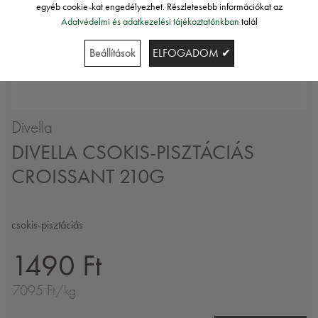
egyéb cookie-kat engedélyezhet. Részletesebb információkat az
Adatvédelmi és adatkezelési tájékoztatónkban
talál
Beállítások
ELFOGADOM ✔
Divella
DIVELLA CSOKIS-PISZTÁCIÁS
CROISSANT 210G
csokis-pisztáciás
1490 Ft
7095 Ft/kg