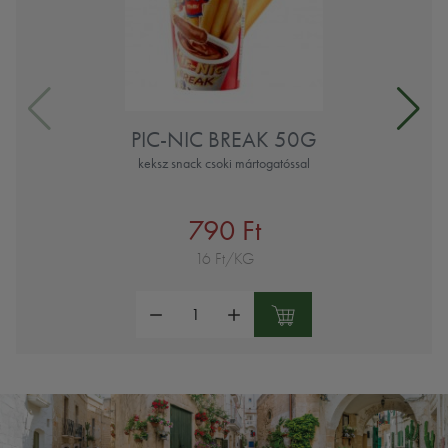
PIC-NIC BREAK 50G
keksz snack csoki mártogatóssal
790 Ft
16 Ft/KG
Mennyiség: