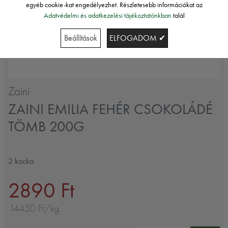
egyéb cookie-kat engedélyezhet. Részletesebb információkat az
Adatvédelmi és adatkezelési tájékoztatónkban
talál
Beállítások
ELFOGADOM ✔
Zaini
ZAINI EMILIA FEHÉR CSOKOLÁDÉ
TÖMB 200G
2 kocka
2890 Ft
14450 Ft/kg