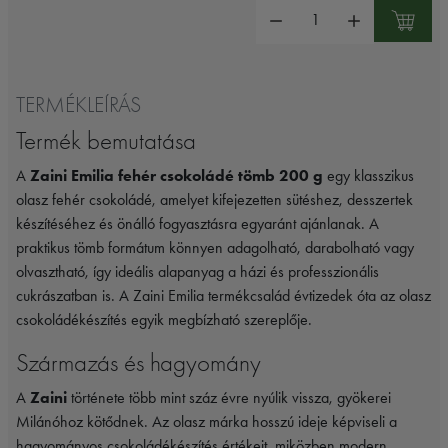
Mennyiség:
TERMÉKLEÍRÁS
Termék bemutatása
A
Zaini Emilia fehér csokoládé tömb 200 g
egy klasszikus
olasz fehér csokoládé, amelyet kifejezetten sütéshez, desszertek
készítéséhez és önálló fogyasztásra egyaránt ajánlanak. A
praktikus tömb formátum könnyen adagolható, darabolható vagy
olvasztható, így ideális alapanyag a házi és professzionális
cukrászatban is. A Zaini Emilia termékcsalád évtizedek óta az olasz
csokoládékészítés egyik megbízható szereplője.
Származás és hagyomány
A
Zaini
története több mint száz évre nyúlik vissza, gyökerei
Milánóhoz kötődnek. Az olasz márka hosszú ideje képviseli a
hagyományos csokoládékészítés értékeit, miközben modern