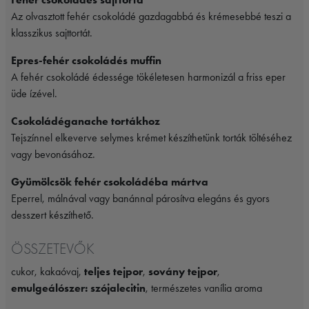
Az olvasztott fehér csokoládé gazdagabbá és krémesebbé teszi a
klasszikus sajttortát.
Epres-fehér csokoládés muffin
A fehér csokoládé édessége tökéletesen harmonizál a friss eper
üde ízével.
Csokoládéganache tortákhoz
Tejszínnel elkeverve selymes krémet készíthetünk torták töltéséhez
vagy bevonásához.
Gyümölcsök fehér csokoládéba mártva
Eperrel, málnával vagy banánnal párosítva elegáns és gyors
desszert készíthető.
ÖSSZETEVŐK
cukor, kakaóvaj,
teljes tejpor
,
sovány tejpor
,
emulgeálószer: szójalecitin
, természetes vanília aroma