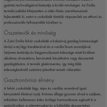
gyártási technológiával biztosítja a kiváló minőséget. Az Emilia
termékcsaládot kifejezetten a sütés-főzés szerelmeseinek
fejlesztették ki, ezért a csokoládé tömbök népszerűek az otthoni és
professzionális felhasználók körében is.
Összetevők és minőség
A Zaini Emilia fehér csokoládé a kakaóvaj gazdag krémességét
ötvözi a tej lágy karakterével és a vanília finom aromájával.
Selymes textúrája és kiegyensúlyozott édessége miatt kiválóan
alkalmas olvasztásra, bevonatok készítésére vagy desszertek
gazdagítására. A termék gluténmentes, így még több
édességkedvelő számára jelenthet remek választást.
Gasztronómiai élmény
A fehér csokoládé lágy, tejes és vaníliás aromáival igazi
kényeztető élményt nyújt. Krémes állaga gyorsan olvad a szájban,
miközben kellemesen édes ízvilága harmonikusan egészíti ki a
gyümölcsöket, a süteményeket és a különféle desszerteket.