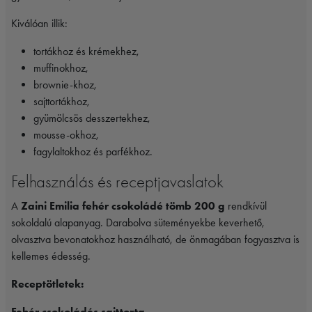
Kiválóan illik:
tortákhoz és krémekhez,
muffinokhoz,
brownie-khoz,
sajttortákhoz,
gyümölcsös desszertekhez,
mousse-okhoz,
fagylaltokhoz és parfékhoz.
Felhasználás és receptjavaslatok
A
Zaini Emilia fehér csokoládé tömb 200 g
rendkívül
sokoldalú alapanyag. Darabolva süteményekbe keverhető,
olvasztva bevonatokhoz használható, de önmagában fogyasztva is
kellemes édesség.
Receptötletek:
Fehér csokoládés sajttorta