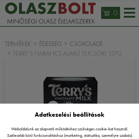
0
TERMÉKEK
ÉDESSÉG
CSOKOLÁDÉ
TERRY'S NARANCS ALAKÚ TEJCSOKI 157G
Adatkezelési beállítások
Weboldalunk az alapvető működéshez szükséges cookie-kat használ.
Szélesebb körű funkcionalitáshoz (marketing, statisztika, személyre szabás)