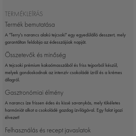
TERMÉKLEÍRÁS
Termék bemutatása
A "Terry's narancs alakú tejcsoki" egy egyedülálló desszert, mely
garantáltan feldobja az édesszájúak napját.
Összetevők és minőség
A tejcsoki prémium kakaómasszából és friss tejporból készül,
melyek gondoskodnak az intenzív csokoládé ízről és a krémes
állagról.
Gasztronómiai élmény
A narancs íze frissen édes és kissé savanykás, mely tökéletes
harmóniát alkot a csokoládé gazdag ízvilágával. Egy falat igazi
élvezet!
Felhasználás és recept javaslatok