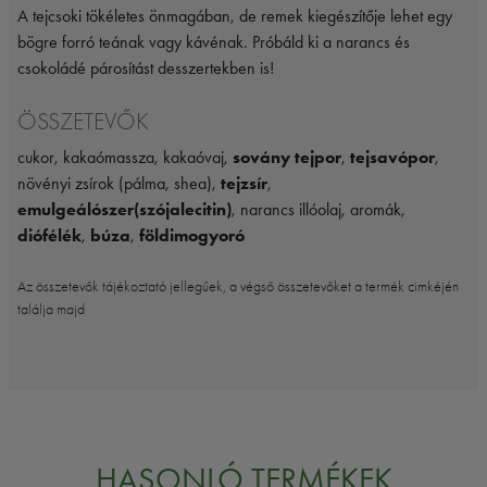
A tejcsoki tökéletes önmagában, de remek kiegészítője lehet egy
bögre forró teának vagy kávénak. Próbáld ki a narancs és
csokoládé párosítást desszertekben is!
ÖSSZETEVŐK
cukor, kakaómassza, kakaóvaj,
sovány tejpor
,
tejsavópor
,
növényi zsírok (pálma, shea),
tejzsír
,
emulgeálószer(szójalecitin)
, narancs illóolaj, aromák,
diófélék
,
búza
,
földimogyoró
Az összetevők tájékoztató jellegűek, a végső összetevőket a termék cimkéjén
találja majd
HASONLÓ TERMÉKEK