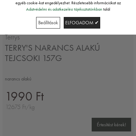
egyéb cookie-kat engedélyezhet. Részletesebb információkat az
Adatvédelmi és adatkezelési tájékoztatónkban
talál
Beállítások
ELFOGADOM ✔
Terrys
TERRY'S NARANCS ALAKÚ
TEJCSOKI 157G
narancs alakú
1990 Ft
12675 Ft/kg
Értesítést kérek!