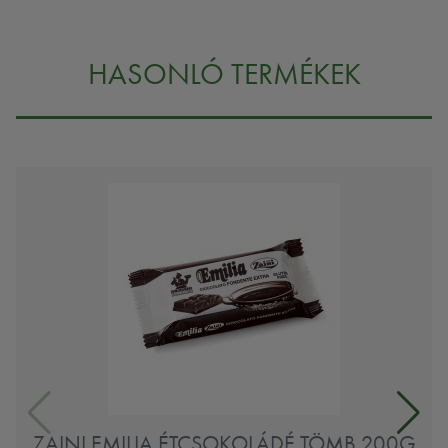
HASONLÓ TERMÉKEK
ZAINI EMILIA ÉTCSOKOLÁDÉ TÖMB 200G