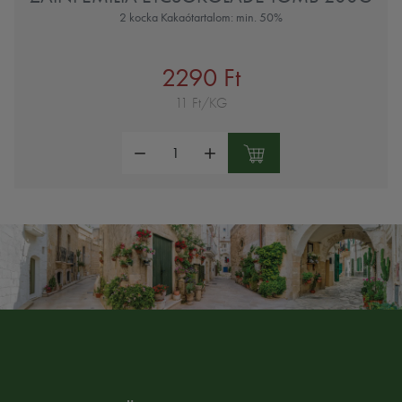
2 kocka Kakaótartalom: min. 50%
2290 Ft
11 Ft/KG
Mennyiség: