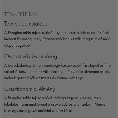
TERMÉKLEÍRÁS
Termék bemutatása
A Perugina tablo tejcsokoládé egy igazi csokoládé rajongók által
imádott finomság, mely Olaszországban készül, magas minőségű
alapanyagokból.
Összetevők és minőség
A tejcsokoládé prémium minőségű kakaóvajból, friss tejből és finom
cukorból készül. Ezen kívül tartalmaz még vanília kivonatot és sót,
melyek garantálják az ízletes és krémes élményt.
Gasztronómiai élmény
A Perugina tablo tejcsokoládé ízvilága lágy és krémes, mely
tökéletes harmóniát teremt a csokoládé és a tej ízében. Minden
falat egy luxus gasztronómiai utazást kínál.