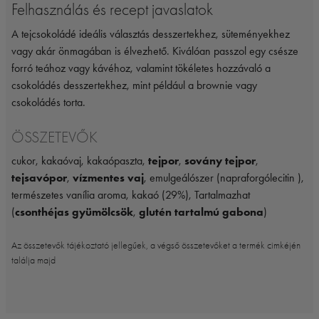
Felhasználás és recept javaslatok
A tejcsokoládé ideális választás desszertekhez, süteményekhez
vagy akár önmagában is élvezhető. Kiválóan passzol egy csésze
forró teához vagy kávéhoz, valamint tökéletes hozzávaló a
csokoládés desszertekhez, mint például a brownie vagy
csokoládés torta.
ÖSSZETEVŐK
cukor, kakaóvaj, kakaópaszta,
tejpor
,
sovány tejpor
,
tejsavópor
,
vízmentes vaj
, emulgeálószer (napraforgólecitin ),
természetes vanília aroma, kakaó (29%), Tartalmazhat
(
csonthéjas gyümölcsök
,
glutén tartalmú gabona
)
Az összetevők tájékoztató jellegűek, a végső összetevőket a termék cimkéjén
találja majd