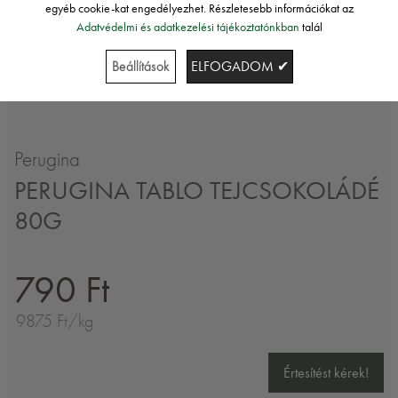
egyéb cookie-kat engedélyezhet. Részletesebb információkat az
Adatvédelmi és adatkezelési tájékoztatónkban
talál
Beállítások
ELFOGADOM ✔
Perugina
PERUGINA TABLO TEJCSOKOLÁDÉ
80G
790 Ft
9875 Ft/kg
Értesítést kérek!