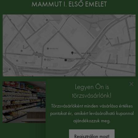
MAMMUT I. ELSŐ EMELET
×
Legyen Ön is
törzsvásárlónk!
Törzsvásárlóként minden vásárlása értékes
pontokat ér, amikért levásárolható kuponnal
ajándékozzuk meg.
Regisztráljon most!