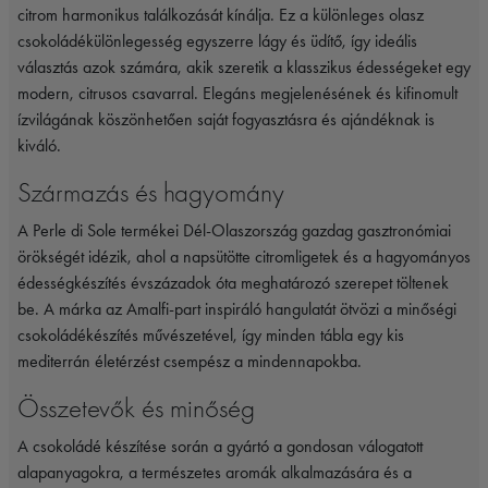
citrom harmonikus találkozását kínálja. Ez a különleges olasz
csokoládékülönlegesség egyszerre lágy és üdítő, így ideális
választás azok számára, akik szeretik a klasszikus édességeket egy
modern, citrusos csavarral. Elegáns megjelenésének és kifinomult
ízvilágának köszönhetően saját fogyasztásra és ajándéknak is
kiváló.
Származás és hagyomány
A Perle di Sole termékei Dél-Olaszország gazdag gasztronómiai
örökségét idézik, ahol a napsütötte citromligetek és a hagyományos
édességkészítés évszázadok óta meghatározó szerepet töltenek
be. A márka az Amalfi-part inspiráló hangulatát ötvözi a minőségi
csokoládékészítés művészetével, így minden tábla egy kis
mediterrán életérzést csempész a mindennapokba.
Összetevők és minőség
A csokoládé készítése során a gyártó a gondosan válogatott
alapanyagokra, a természetes aromák alkalmazására és a