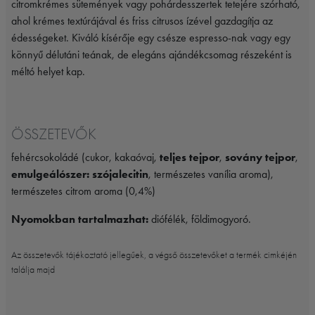
citromkrémes sütemények vagy pohárdesszertek tetejére szórható,
ahol krémes textúrájával és friss citrusos ízével gazdagítja az
édességeket. Kiváló kísérője egy csésze espresso-nak vagy egy
könnyű délutáni teának, de elegáns ajándékcsomag részeként is
méltó helyet kap.
ÖSSZETEVŐK
fehércsokoládé (cukor, kakaóvaj,
teljes tejpor
,
sovány tejpor
,
emulgeálószer: szójalecitin
, természetes vanília aroma),
természetes citrom aroma (0,4%)
Nyomokban tartalmazhat:
diófélék, földimogyoró.
Az összetevők tájékoztató jellegűek, a végső összetevőket a termék cimkéjén
találja majd