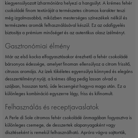
kiegyensúlyozott ízharmóniára helyezi a hangsúlyt. A krémes fehér
csokoládé finom textúráját a természetes citromos karakter teszi
még izgalmasabbá, miközben mesterséges színezékek nélkül és
természetes aromák felhasználásával készül. Ez az odafigyelés
biztosítja a prémium minőséget és az autentikus olasz ízélményt.
Gasztronómiai élmény
Már az első kocka elfogyasztásakor érezhető a fehér csokoládé
bársonyos édessége, amelyet finoman ellensúlyoz a citrom frissítő,
citrusos aromája. Az ízek tökéletes egyensúlya könnyed és elegáns
desszertélményt nyújt, a krémes állag pedig lassan olvad a
szájban, hosszan tartó, üde lecsengést hagyva maga után. Ez a
különleges kombináció egyszerre lágy, friss és kifinomult.
Felhasználás és receptjavaslatok
A Perle di Sole citromos fehér csokoládé önmagában fogyasztva is
különleges csemege, de desszertek alapanyagaként vagy
díszítéseként is remekül felhasználható. Apróra vágva sajttorták,