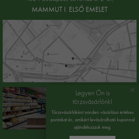
MAMMUT I. ELSŐ EMELET
×
Legyen Ön is
törzsvásárlónk!
Törzsvásárlóként minden vásárlása értékes
pontokat ér, amikért levásárolható kuponnal
ajándékozzuk meg.