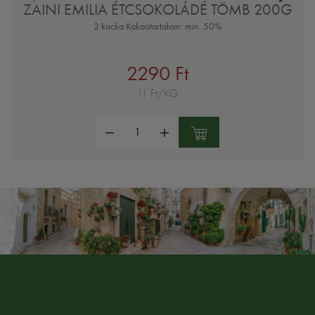
ZAINI EMILIA ÉTCSOKOLÁDÉ TÖMB 200G
2 kocka Kakaótartalom: min. 50%
2290 Ft
11 Ft/KG
Mennyiség: