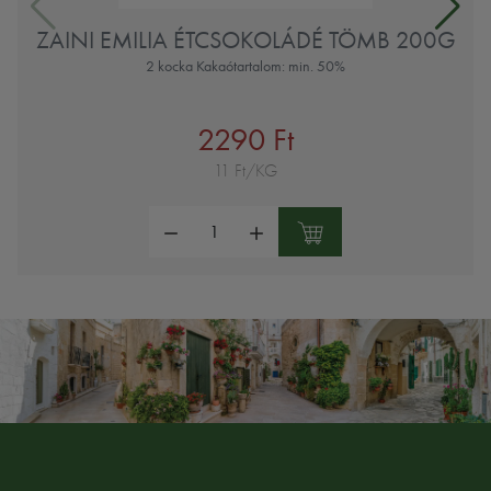
ZAINI EMILIA ÉTCSOKOLÁDÉ TÖMB 200G
2 kocka Kakaótartalom: min. 50%
2290 Ft
11 Ft/KG
Mennyiség: