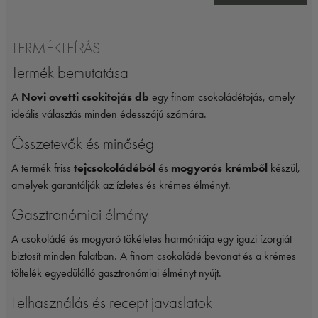
TERMÉKLEÍRÁS
Termék bemutatása
A
Novi ovetti csokitojás db
egy finom csokoládétojás, amely
ideális választás minden édesszájú számára.
Összetevők és minőség
A termék friss
tejcsokoládéból
és
mogyorós krémből
készül,
amelyek garantálják az ízletes és krémes élményt.
Gasztronómiai élmény
A csokoládé és mogyoró tökéletes harmóniája egy igazi ízorgiát
biztosít minden falatban. A finom csokoládé bevonat és a krémes
töltelék egyedülálló gasztronómiai élményt nyújt.
Felhasználás és recept javaslatok