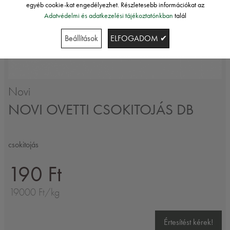
egyéb cookie-kat engedélyezhet. Részletesebb információkat az
Adatvédelmi és adatkezelési tájékoztatónkban
talál
Beállítások
ELFOGADOM ✔
Novi
NOVI OVETTI CSOKITOJÁS DB
csokitojás
190 Ft
19000 Ft/kg
Értesítést kérek!