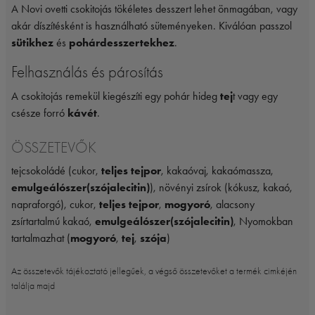
A Novi ovetti csokitojás tökéletes desszert lehet önmagában, vagy
akár díszítésként is használható süteményeken. Kiválóan passzol
sütikhez
és
pohárdesszertekhez
.
Felhasználás és párosítás
A csokitojás remekül kiegészíti egy pohár hideg
tej
t vagy egy
csésze forró
kávét
.
ÖSSZETEVŐK
tejcsokoládé (cukor,
teljes tejpor
, kakaóvaj, kakaómassza,
emulgeálószer(szójalecitin)
), növényi zsírok (kókusz, kakaó,
napraforgó), cukor,
teljes tejpor
,
mogyoró
, alacsony
zsírtartalmú kakaó,
emulgeálószer(szójalecitin)
, Nyomokban
tartalmazhat (
mogyoró
,
tej
,
szója
)
Az összetevők tájékoztató jellegűek, a végső összetevőket a termék cimkéjén
találja majd