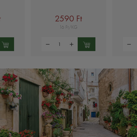
t
2590 Ft
16 Ft/KG
Mennyiség:
Mennyi