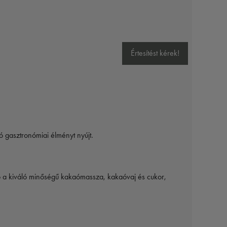
Értesítést kérek!
 gasztronómiai élményt nyújt.
tó a kiváló minőségű kakaómassza, kakaóvaj és cukor,