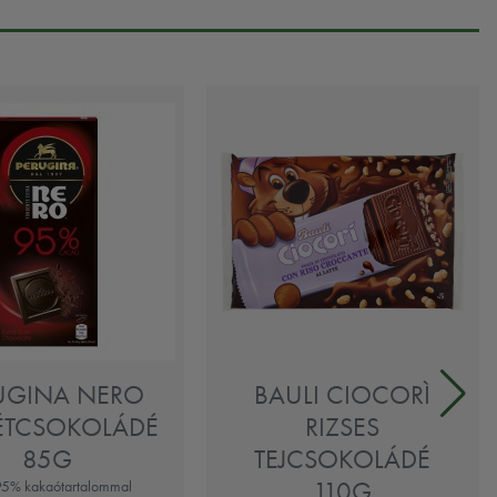
UGINA NERO
BAULI CIOCORÌ
ÉTCSOKOLÁDÉ
RIZSES
85G
TEJCSOKOLÁDÉ
110G
95% kakaótartalommal