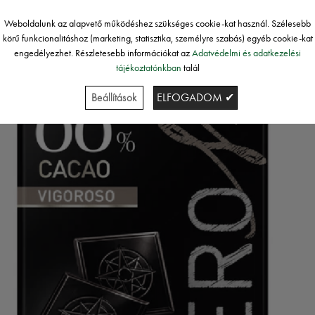
Weboldalunk az alapvető működéshez szükséges cookie-kat használ. Szélesebb
körű funkcionalitáshoz (marketing, statisztika, személyre szabás) egyéb cookie-kat
engedélyezhet. Részletesebb információkat az
Adatvédelmi és adatkezelési
tájékoztatónkban
talál
Beállítások
ELFOGADOM ✔