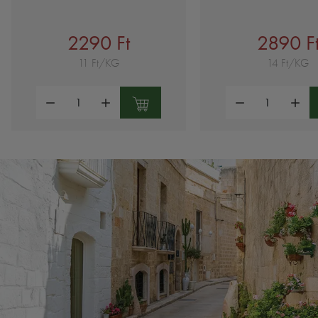
2290 Ft
2890 F
11 Ft/KG
14 Ft/KG
Mennyiség:
Mennyiség: