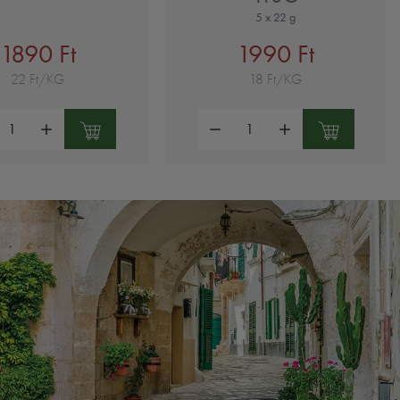
5 x 22 g
1890 Ft
1990 Ft
22 Ft/KG
18 Ft/KG
ség:
Mennyiség: