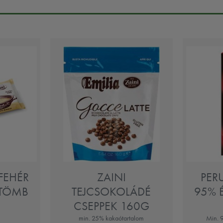
 FEHÉR
ZAINI
PER
 TÖMB
TEJCSOKOLÁDÉ
95% 
CSEPPEK 160G
min. 25% kakaótartalom
Min. 