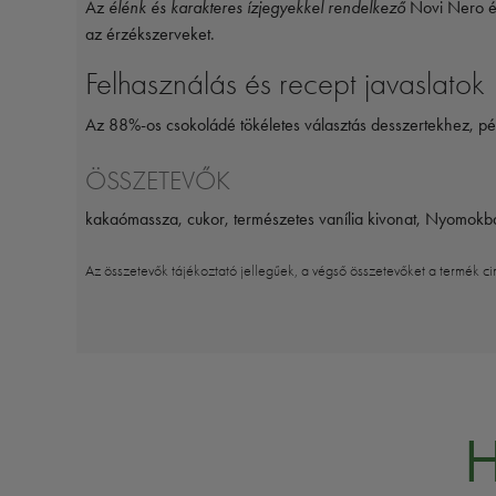
Az
élénk és karakteres ízjegyekkel rendelkező
Novi Nero étc
az érzékszerveket.
Felhasználás és recept javaslatok
Az 88%-os csokoládé tökéletes választás desszertekhez, p
ÖSSZETEVŐK
kakaómassza, cukor, természetes vanília kivonat, Nyomokba
Az összetevők tájékoztató jellegűek, a végső összetevőket a termék ci