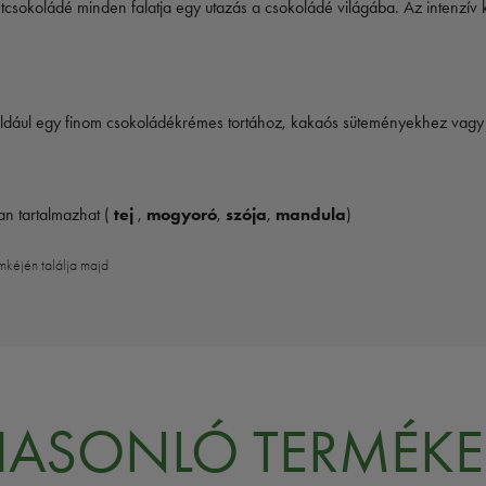
sokoládé minden falatja egy utazás a csokoládé világába. Az intenzív ka
éldául egy finom csokoládékrémes tortához, kakaós süteményekhez vagy 
n tartalmazhat (
tej
,
mogyoró
,
szója
,
mandula
)
mkéjén találja majd
HASONLÓ TERMÉKE