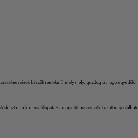
szerelmeseinek készült remekmű, mely mély, gazdag ízvilága egyedülálló
ládé ízt és a krémes állagot. Az alapvető összetevők között megtalálha