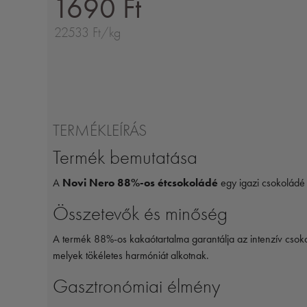
1690 Ft
22533 Ft/kg
TERMÉKLEÍRÁS
Termék bemutatása
A
Novi Nero 88%-os étcsokoládé
egy igazi csokoládé 
Összetevők és minőség
A termék 88%-os kakaótartalma garantálja az intenzív csoko
melyek tökéletes harmóniát alkotnak.
Gasztronómiai élmény