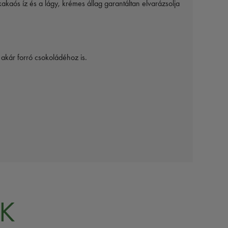
kaós íz és a lágy, krémes állag garantáltan elvarázsolja
akár forró csokoládéhoz is.
K