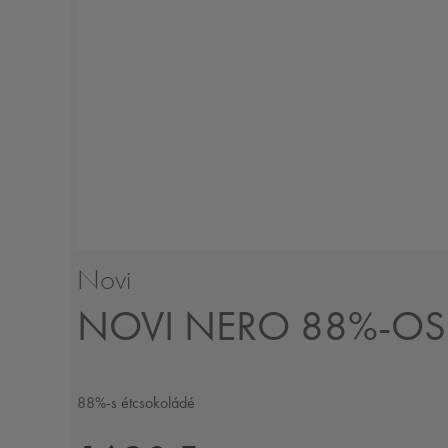
Novi
NOVI NERO 88%-OS
88%-s étcsokoládé