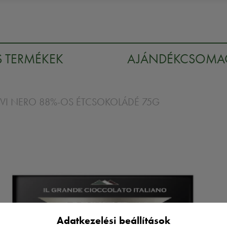
S TERMÉKEK
AJÁNDÉKCSOM
VI NERO 88%-OS ÉTCSOKOLÁDÉ 75G
Adatkezelési beállítások