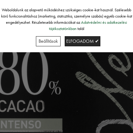
Weboldalunk az alapvető működéshez szükséges cookie-kat használ. Szélesebb
körű funkcionalitáshoz (marketing, statisztika, személyre szabás) egyéb cookie-kat
engedélyezhet. Részletesebb információkat az
Adatvédelmi és adatkezelési
tájékoztatónkban
talál
Beállítások
ELFOGADOM ✔