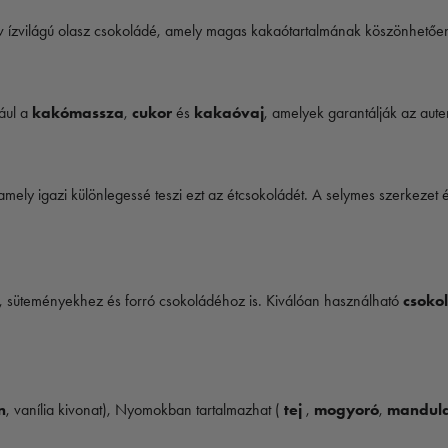
v ízvilágú olasz csokoládé, amely magas kakaótartalmának köszönhetően 
ául a
kakómassza
,
cukor
és
kakaóvaj
, amelyek garantálják az auten
 amely igazi különlegessé teszi ezt az étcsokoládét. A selymes szerkezet
, süteményekhez és forró csokoládéhoz is. Kiválóan használható
csoko
n
, vanília kivonat), Nyomokban tartalmazhat (
tej
,
mogyoró
,
mandul