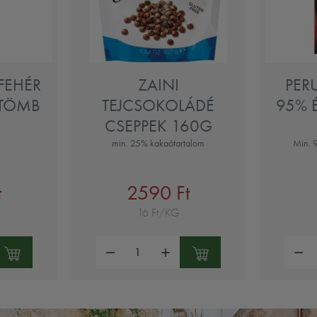
 FEHÉR
ZAINI
PER
 TÖMB
TEJCSOKOLÁDÉ
95% 
CSEPPEK 160G
min. 25% kakaótartalom
Min. 
t
2590 Ft
16 Ft/KG
Mennyiség:
Mennyi