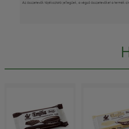
Az összetevők tájékoztató jellegűek, a végső összetevőket a termék ci