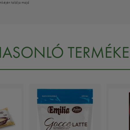
mkéjén találja majd
HASONLÓ TERMÉKE