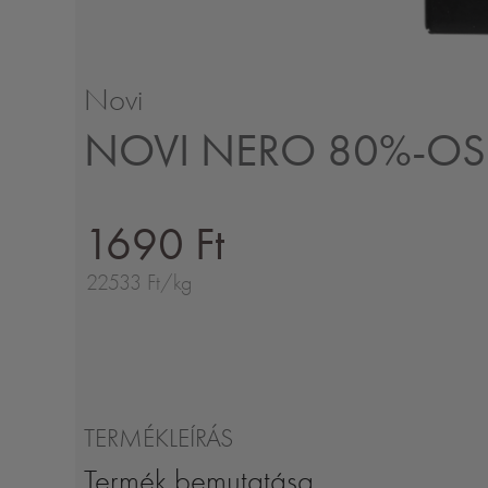
Novi
NOVI NERO 80%-OS
1690 Ft
22533 Ft/kg
TERMÉKLEÍRÁS
Termék bemutatása