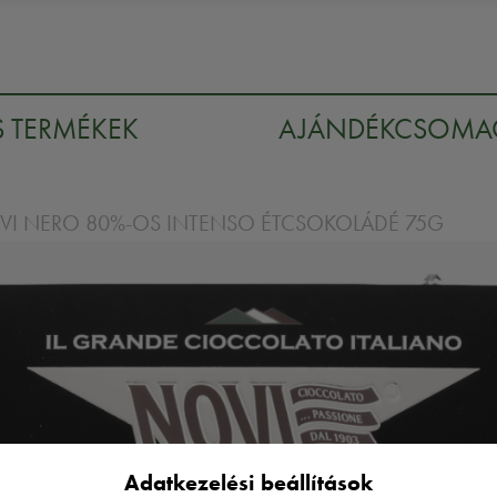
S TERMÉKEK
AJÁNDÉKCSOM
VI NERO 80%-OS INTENSO ÉTCSOKOLÁDÉ 75G
Adatkezelési beállítások