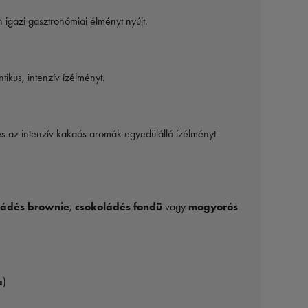
igazi gasztronómiai élményt nyújt.
tikus, intenzív ízélményt.
 és az intenzív kakaós aromák egyedülálló ízélményt
ládés brownie
,
csokoládés fondü
vagy
mogyorós
a
)