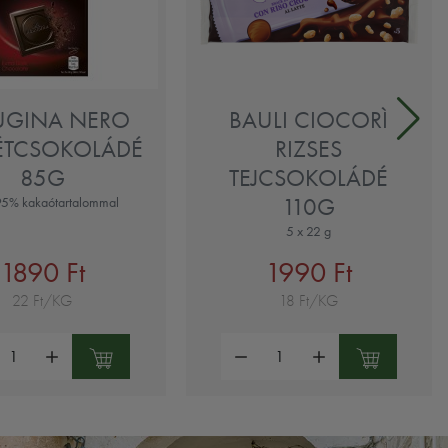
UGINA NERO
BAULI CIOCORÌ
ÉTCSOKOLÁDÉ
RIZSES
85G
TEJCSOKOLÁDÉ
110G
95% kakaótartalommal
5 x 22 g
1890 Ft
1990 Ft
22 Ft/KG
18 Ft/KG
ség:
Mennyiség: