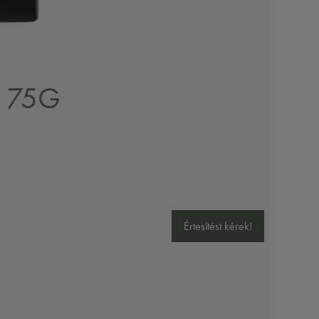
 75G
Értesítést kérek!