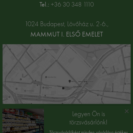
Tel.:
+36 30 348 1110
1024 Budapest, Lövőház u. 2-6.,
MAMMUT I. ELSŐ EMELET
×
Legyen Ön is
törzsvásárlónk!
Törzsvásárlóként minden vásárlása értékes