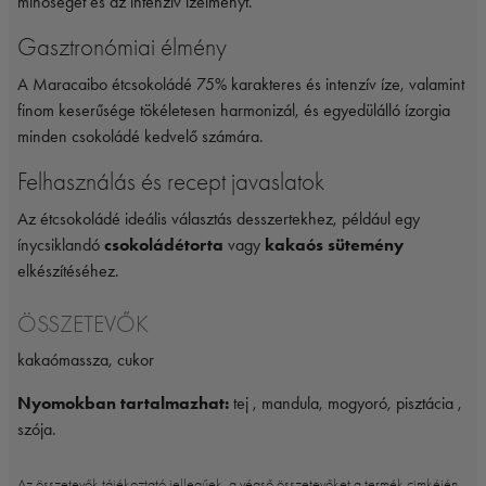
minőséget és az intenzív ízélményt.
Gasztronómiai élmény
A Maracaibo étcsokoládé 75% karakteres és intenzív íze, valamint
finom keserűsége tökéletesen harmonizál, és egyedülálló ízorgia
minden csokoládé kedvelő számára.
Felhasználás és recept javaslatok
Az étcsokoládé ideális választás desszertekhez, például egy
ínycsiklandó
csokoládétorta
vagy
kakaós sütemény
elkészítéséhez.
ÖSSZETEVŐK
kakaómassza, cukor
Nyomokban tartalmazhat:
tej , mandula, mogyoró, pisztácia ,
szója.
Az összetevők tájékoztató jellegűek, a végső összetevőket a termék cimkéjén