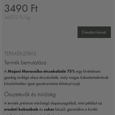
3490 Ft
46533 Ft/kg
Értesítést kérek!
TERMÉKLEÍRÁS
Termék bemutatása
A
Majani Maracaibo étcsokoládé 75%
egy kivételesen
gazdag ízvilágú olasz étcsokoládé, mely magas kakaótartalmának
köszönhetően igazi gasztronómiai élményt nyújt.
Összetevők és minőség
A termék prémium minőségű alapanyagokból, mint például az
eredeti kakaóbab
és
cukor
készül, garantálva a kiváló