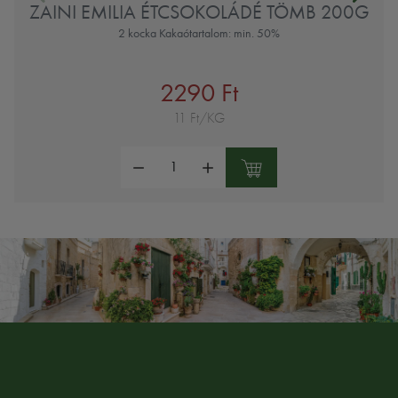
ZAINI EMILIA ÉTCSOKOLÁDÉ TÖMB 200G
2 kocka Kakaótartalom: min. 50%
2290 Ft
11 Ft/KG
Mennyiség: