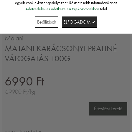
egyéb cookie-kat engedélyezhet. Részletesebb információkat az
Adatvédelmi és adatkezelési tájékoztatónkban
talál
Beállítások
ELFOGADOM ✔
Majani
MAJANI KARÁCSONYI PRALINÉ
VÁLOGATÁS 100G
6990 Ft
69900 Ft/kg
Értesítést kérek!