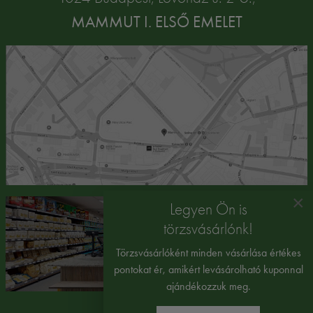
MAMMUT I. ELSŐ EMELET
×
Legyen Ön is
törzsvásárlónk!
Törzsvásárlóként minden vásárlása értékes
pontokat ér, amikért levásárolható kuponnal
ajándékozzuk meg.