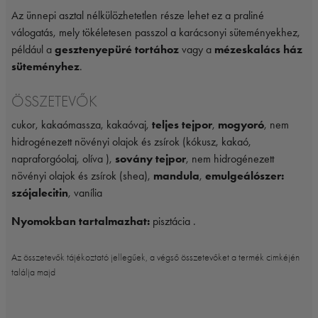
Az ünnepi asztal nélkülözhetetlen része lehet ez a praliné
válogatás, mely tökéletesen passzol a karácsonyi süteményekhez,
például a
gesztenyepüré tortához
vagy a
mézeskalács ház
süteményhez
.
ÖSSZETEVŐK
cukor, kakaómassza, kakaóvaj,
teljes tejpor
,
mogyoró
, nem
hidrogénezett növényi olajok és zsírok (kókusz, kakaó,
napraforgóolaj, olíva ),
sovány tejpor
, nem hidrogénezett
növényi olajok és zsírok (shea),
mandula
,
emulgeálószer:
szójalecitin
, vanília
Nyomokban tartalmazhat:
pisztácia .
Az összetevők tájékoztató jellegűek, a végső összetevőket a termék cimkéjén
találja majd