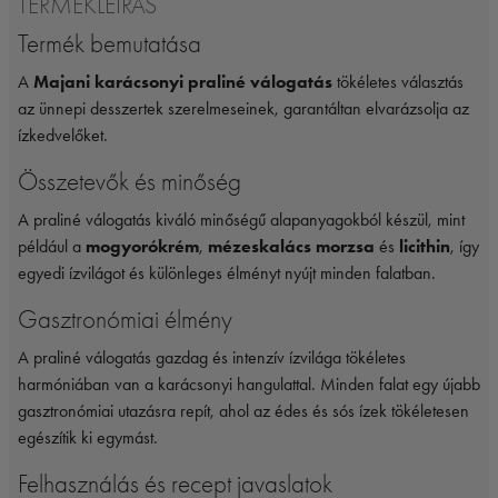
TERMÉKLEÍRÁS
Termék bemutatása
A
Majani karácsonyi praliné válogatás
tökéletes választás
az ünnepi desszertek szerelmeseinek, garantáltan elvarázsolja az
ízkedvelőket.
Összetevők és minőség
A praliné válogatás kiváló minőségű alapanyagokból készül, mint
például a
mogyorókrém
,
mézeskalács morzsa
és
licithin
, így
egyedi ízvilágot és különleges élményt nyújt minden falatban.
Gasztronómiai élmény
A praliné válogatás gazdag és intenzív ízvilága tökéletes
harmóniában van a karácsonyi hangulattal. Minden falat egy újabb
gasztronómiai utazásra repít, ahol az édes és sós ízek tökéletesen
egészítik ki egymást.
Felhasználás és recept javaslatok