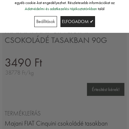
egyéb cookie-kat engedélyezhet. Részletesebb információkat az
Adatvédelmi és adatkezelési tájékoztatónkban
talál
Majani
Beállítások
ELFOGADOM ✔
MAJANI FIAT CINQUINI
CSOKOLÁDÉ TASAKBAN 90G
3490 Ft
38778 Ft/kg
Értesítést kérek!
TERMÉKLEÍRÁS
Majani FIAT Cinquini csokoládé tasakban