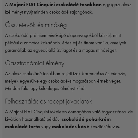
A
Majani FIAT Cinquini csokoládé tasakban
egy igazi olasz
ízélményt nyújt minden csokoládé rajongónak.
Összetevők és minőség
A csokoládé prémium
minőségű
alapanyagokból készül, mint
például a zamatos kakaóbab, édes tej és finom vanília, amelyek
garantálják az egyedülálló ízvilágot és a magas minőséget.
Gasztronómiai élmény
Az olasz csokoládé tasakban rejtett ízek
harmonikus és intenzív
,
melyek egyesülve egy csokoládé-simogatásban érnek véget.
Minden falat egy különleges élményt kínál.
Felhasználás és recept javaslatok
A Majani FIAT Cinquini tökéletes önmagában való fogyasztásra, de
kiválóan használható például
csokoládé pohárkrém
,
csokoládé torta
vagy
csokoládés kávé
készítéséhez is.