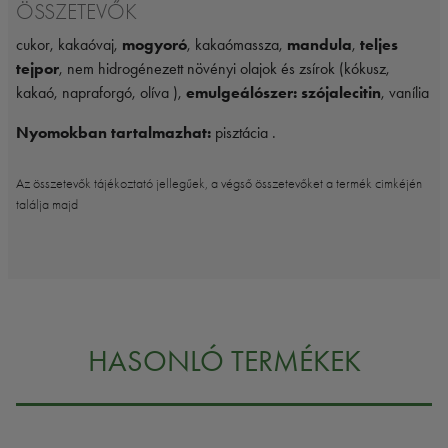
ÖSSZETEVŐK
cukor, kakaóvaj,
mogyoró
, kakaómassza,
mandula
,
teljes
tejpor
, nem hidrogénezett növényi olajok és zsírok (kókusz,
kakaó, napraforgó, olíva ),
emulgeálószer: szójalecitin
, vanília
Nyomokban tartalmazhat:
pisztácia .
Az összetevők tájékoztató jellegűek, a végső összetevőket a termék cimkéjén
találja majd
HASONLÓ TERMÉKEK